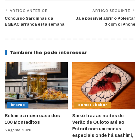
ARTIGO ANTERIOR
ARTIGO SEGUINTE
Concurso Sardinhas da
Já é possível abrir o Polestar
EGEAC arranca esta semana
3 com o iPhone
Também lhe pode interessar
breves
comer \ beber
Belém é a nova casa dos
Saikō traz as noites de
100 Montaditos
Verão de Quioto até ao
Estoril com um menus
5 Agosto, 2026
especiais onde há sashimi,