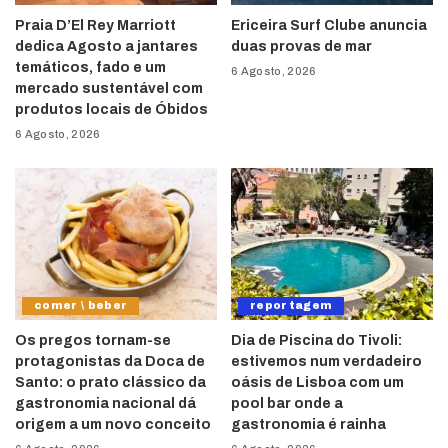
Praia D’El Rey Marriott
Ericeira Surf Clube anuncia
dedica Agosto a jantares
duas provas de mar
temáticos, fado e um
6 Agosto, 2026
mercado sustentável com
produtos locais de Óbidos
6 Agosto, 2026
comer \ beber
reportagem
Os pregos tornam-se
Dia de Piscina do Tivoli:
protagonistas da Doca de
estivemos num verdadeiro
Santo: o prato clássico da
oásis de Lisboa com um
gastronomia nacional dá
pool bar onde a
origem a um novo conceito
gastronomia é rainha