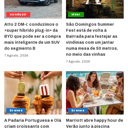
conduzir
viver
Atto 2 DM-i: conduzimos o
São Domingos Summer
«super híbrido plug-in» da
Fest está de volta à
BYD que pode ser a compra
Bairrada para festejar as
mais inteligente de um SUV
vindimas com um jantar
do segmento B
numa mesa de 50 metros,
no meio das vinhas
7 Agosto, 2026
7 Agosto, 2026
breves
breves
A Padaria Portuguesa e Olá
Marriott abre happy hour de
criam croissants com
Verão junto à piscina