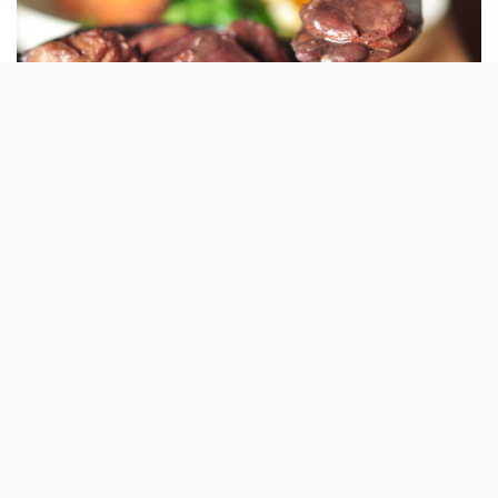
O género musical que define muito do que a cultura
brasileira ainda é, hoje em dia, é comemorado a 25 de
Janeiro o restaurante Fatica vai assinalar esta data. O Dia
Nacional da
Bossa Nova
vai trazer a Lisboa um tributo a
Tom Jobim, com música ao vivo.
Neste dia, o Fatica junta ainda a gastronomia à música