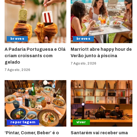
breves
breves
A Padaria Portuguesa e Olá
Marriott abre happy hour de
criam croissants com
Verão junto à piscina
gelado
7 Agosto, 2026
7 Agosto, 2026
reportagem
viver
‘Pintar, Comer, Beber’ é o
Santarém vai receber uma