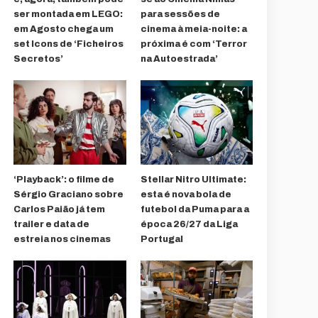
ser montada em LEGO:
para sessões de
em Agosto chega um
cinema à meia-noite: a
set Icons de ‘Ficheiros
próxima é com ‘Terror
Secretos’
na Autoestrada’
‘Playback’: o filme de
Stellar Nitro Ultimate:
Sérgio Graciano sobre
esta é nova bola de
Carlos Paião já tem
futebol da Puma para a
trailer e data de
época 26/27 da Liga
estreia nos cinemas
Portugal