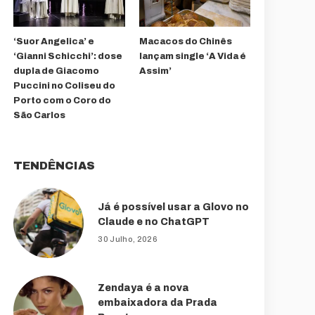
‘Suor Angelica’ e
Macacos do Chinês
‘Gianni Schicchi’: dose
lançam single ‘A Vida é
dupla de Giacomo
Assim’
Puccini no Coliseu do
Porto com o Coro do
São Carlos
TENDÊNCIAS
Já é possível usar a Glovo no
Claude e no ChatGPT
30 Julho, 2026
Zendaya é a nova
embaixadora da Prada