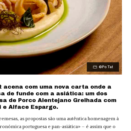
©Po Tat
at acena com uma nova carta onde a
a de funde com a asiática: um dos
esa de Porco Alentejano Grelhada com
i e Alface Espargo.
bremesas, as propostas são uma autêntica homenagem à
stronómica portuguesa e pan-asiática» – é assim que o