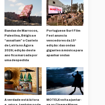
Bandas de Marrocos,
Portuguese Surf Film
Palestina, Bélgica e
Fest anuncia
“assaltam” o Castelo
vencedores da 15ª
de Leiria no Ágora
edição: das ondas
2026; edição deste
gigantes à música para
ano fica marcada por
apanhar ondas
uma despedida
A verdade está lá fora
MOTELX volta a juntar-
e, agora, também pode
se ao Cinema Nimas