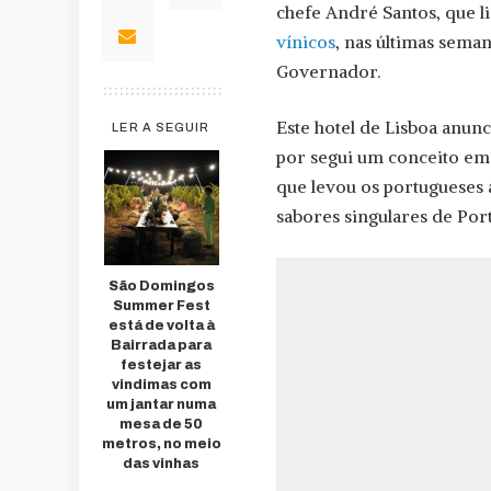
chefe André Santos, que l
vínicos
, nas últimas seman
Governador.
Este hotel de Lisboa anun
LER A SEGUIR
por segui um conceito em 
que levou os portugueses 
sabores singulares de Por
São Domingos
Summer Fest
está de volta à
Bairrada para
festejar as
vindimas com
um jantar numa
mesa de 50
metros, no meio
das vinhas