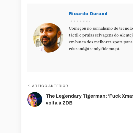
Ricardo Durand
Começou no jornalismo de tecnolog
táctil e praias selvagens do Alente
em busca dos melhores spots para f
rdurand@trendy.fidemo.pt
.
ARTIGO ANTERIOR
The Legendary Tigerman: ‘Fuck Xma
volta à ZDB