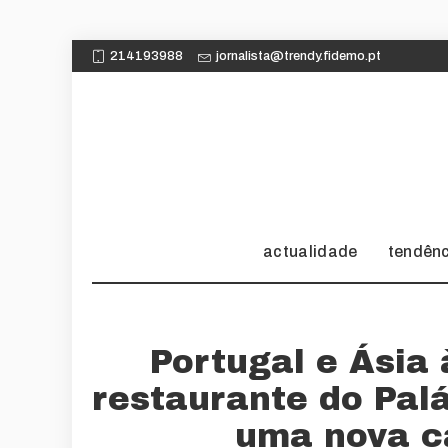
214193988
jornalista@trendy.fidemo.pt
actualidade
tendên
Portugal e Ásia 
restaurante do Pal
uma nova c