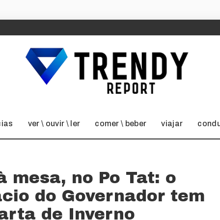
cias
ver \ ouvir \ ler
comer \ beber
viajar
condu
à mesa, no Po Tat: o
ácio do Governador tem
arta de Inverno