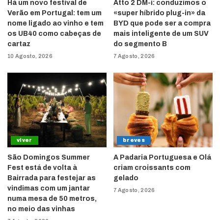
Há um novo festival de
Atto 2 DM-i: conduzimos o
Verão em Portugal: tem um
«super híbrido plug-in» da
nome ligado ao vinho e tem
BYD que pode ser a compra
os UB40 como cabeças de
mais inteligente de um SUV
cartaz
do segmento B
10 Agosto, 2026
7 Agosto, 2026
viver
breves
São Domingos Summer
A Padaria Portuguesa e Olá
Fest está de volta à
criam croissants com
Bairrada para festejar as
gelado
vindimas com um jantar
7 Agosto, 2026
numa mesa de 50 metros,
no meio das vinhas