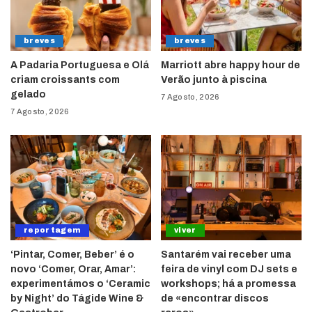
breves
breves
A Padaria Portuguesa e Olá
Marriott abre happy hour de
criam croissants com
Verão junto à piscina
gelado
7 Agosto, 2026
7 Agosto, 2026
reportagem
viver
‘Pintar, Comer, Beber’ é o
Santarém vai receber uma
novo ‘Comer, Orar, Amar’:
feira de vinyl com DJ sets e
experimentámos o ‘Ceramic
workshops; há a promessa
by Night’ do Tágide Wine &
de «encontrar discos