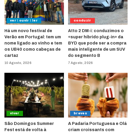
ver \ ouvir \ ler
conduzir
Há um novo festival de
Atto 2 DM-i: conduzimos o
Verão em Portugal: tem um
«super híbrido plug-in» da
nome ligado ao vinho e tem
BYD que pode ser a compra
os UB40 como cabeças de
mais inteligente de um SUV
cartaz
do segmento B
10 Agosto, 2026
7 Agosto, 2026
viver
breves
São Domingos Summer
A Padaria Portuguesa e Olá
Fest está de volta à
criam croissants com