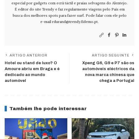
especial por gadgets com ecrã táctil e praias selvagens do Alentejo.
É editor do site Trendy e faz regularmente viagens pelo País em
busca dos melhores spots para fazer surf. Pode falar com ele pelo
e-mail
rdurand@trendy.fidemo.pt
.
ARTIGO ANTERIOR
ARTIGO SEGUINTE
Hotel ou stand de luxo? O
Xpeng G6, G9 e P7 são os
Amoure abriu em Braga e é
automóveis eléctricos da
dedicado ao mundo
nova marca chinesa que
automóvel
chega a Portugal
Também lhe pode interessar