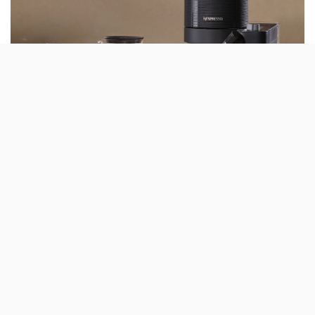
Em 2021, foi uma iniciativa que começou por ser um
projecto-piloto; agora, começa a funcionar a 100% e
tem como objectivo «levar mais além o compromisso
da Nespresso com a sustentabilidade e a economia
circular». A marca começou a vender
máquinas de café
recondicionadas.