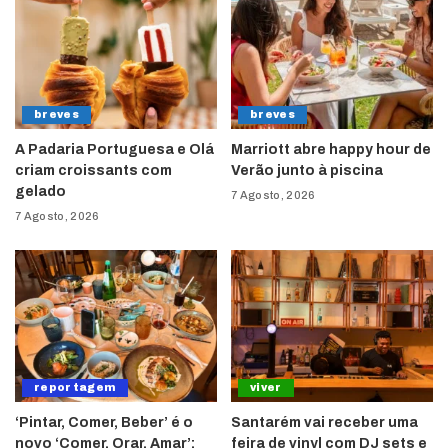
breves
breves
A Padaria Portuguesa e Olá
Marriott abre happy hour de
criam croissants com
Verão junto à piscina
gelado
7 Agosto, 2026
7 Agosto, 2026
reportagem
viver
‘Pintar, Comer, Beber’ é o
Santarém vai receber uma
novo ‘Comer, Orar, Amar’:
feira de vinyl com DJ sets e