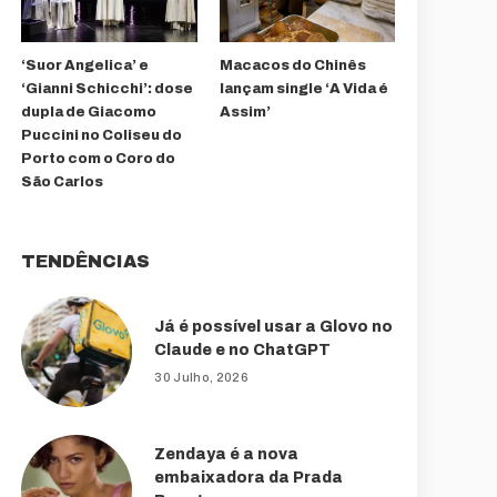
‘Suor Angelica’ e
Macacos do Chinês
‘Gianni Schicchi’: dose
lançam single ‘A Vida é
dupla de Giacomo
Assim’
Puccini no Coliseu do
Porto com o Coro do
São Carlos
TENDÊNCIAS
Já é possível usar a Glovo no
Claude e no ChatGPT
30 Julho, 2026
Zendaya é a nova
embaixadora da Prada