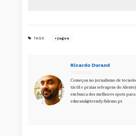
jogos
TAGS:
Ricardo Durand
Começou no jornalismo de tecnolog
táctil e praias selvagens do Alente
em busca dos melhores spots para f
rdurand@trendy.fidemo.pt
.