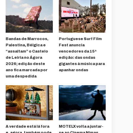
Bandas de Marrocos,
Portuguese Surf Film
Palestina, Bélgica e
Fest anuncia
“assaltam” o Castelo
vencedores da 15ª
de Leiria no Ágora
edição: das ondas
2026; edição deste
gigantes à música para
ano fica marcada por
apanhar ondas
uma despedida
A verdade está lá fora
MOTELX volta a juntar-
e, agora, também pode
se ao Cinema Nimas