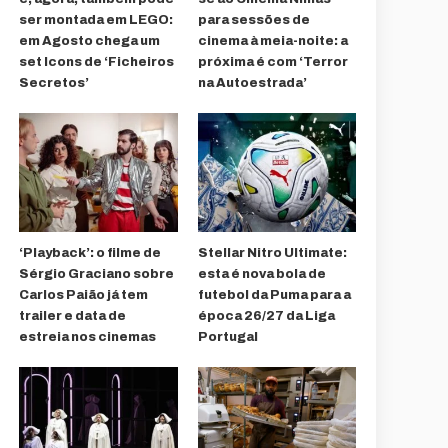
ser montada em LEGO:
para sessões de
em Agosto chega um
cinema à meia-noite: a
set Icons de ‘Ficheiros
próxima é com ‘Terror
Secretos’
na Autoestrada’
‘Playback’: o filme de
Stellar Nitro Ultimate:
Sérgio Graciano sobre
esta é nova bola de
Carlos Paião já tem
futebol da Puma para a
trailer e data de
época 26/27 da Liga
estreia nos cinemas
Portugal