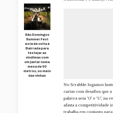
São Domingos
Summer Fest
está de volta à
Bairrada para
festejar as
vindimas com
um jantar numa
mesa de 50
metros, no meio
das vinhas
No Scrabble Jogamos Junto
cartas com desafios que 
palavra sem ‘O’ e ‘U’, na 
afasta a competitividade 
trabalha em conjunto para