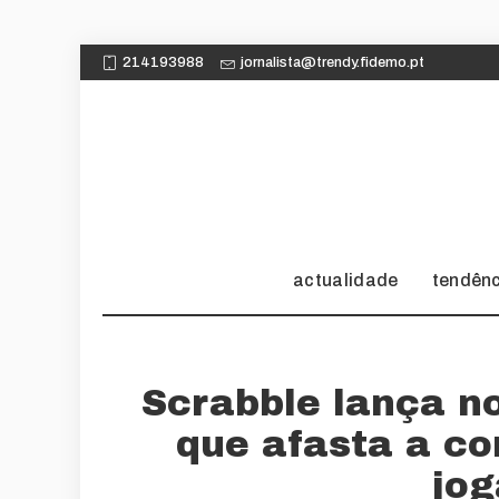
214193988
jornalista@trendy.fidemo.pt
actualidade
tendên
Scrabble lança n
que afasta a co
jo