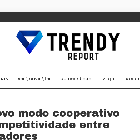
cias
ver \ ouvir \ ler
comer \ beber
viajar
condu
ovo modo cooperativo
mpetitividade entre
gadores