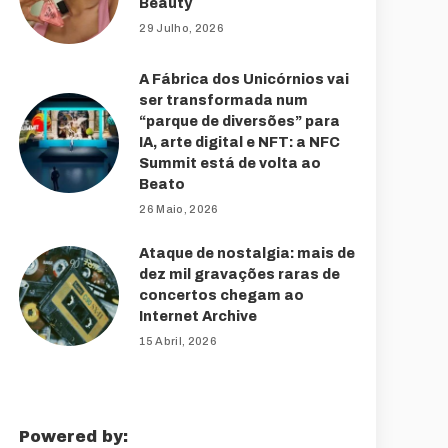
Beauty
29 Julho, 2026
A Fábrica dos Unicórnios vai
ser transformada num
“parque de diversões” para
IA, arte digital e NFT: a NFC
Summit está de volta ao
Beato
26 Maio, 2026
Ataque de nostalgia: mais de
dez mil gravações raras de
concertos chegam ao
Internet Archive
15 Abril, 2026
Powered by: