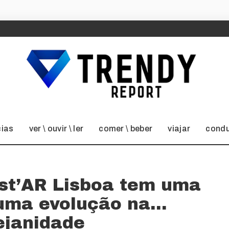
cias
ver \ ouvir \ ler
comer \ beber
viajar
condu
st’AR Lisboa tem uma
 uma evolução na…
ejanidade