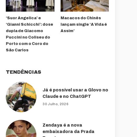
‘Suor Angelica’ e
Macacos do Chinês
‘Gianni Schicchi’: dose
lançam single ‘A Vida é
dupla de Giacomo
Assim’
Puccini no Coliseu do
Porto com o Coro do
São Carlos
TENDÊNCIAS
Já é possível usar a Glovo no
Claude e no ChatGPT
30 Julho, 2026
Zendaya é a nova
embaixadora da Prada