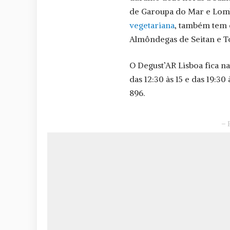
de Garoupa do Mar e Lomb
vegetariana
, também tem 
Almôndegas de Seitan e T
O Degust’AR Lisboa fica n
das 12:30 às 15 e das 19:3
896.
– 