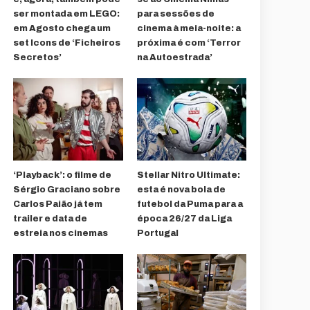
ser montada em LEGO:
para sessões de
em Agosto chega um
cinema à meia-noite: a
set Icons de ‘Ficheiros
próxima é com ‘Terror
Secretos’
na Autoestrada’
‘Playback’: o filme de
Stellar Nitro Ultimate:
Sérgio Graciano sobre
esta é nova bola de
Carlos Paião já tem
futebol da Puma para a
trailer e data de
época 26/27 da Liga
estreia nos cinemas
Portugal