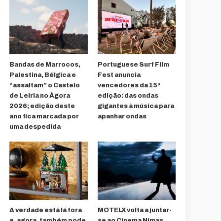
Bandas de Marrocos,
Portuguese Surf Film
Palestina, Bélgica e
Fest anuncia
“assaltam” o Castelo
vencedores da 15ª
de Leiria no Ágora
edição: das ondas
2026; edição deste
gigantes à música para
ano fica marcada por
apanhar ondas
uma despedida
A verdade está lá fora
MOTELX volta a juntar-
e, agora, também pode
se ao Cinema Nimas