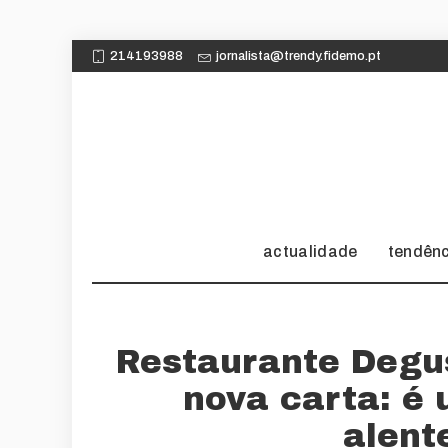
214193988
jornalista@trendy.fidemo.pt
actualidade
tendên
Restaurante Degu
nova carta: é
alent