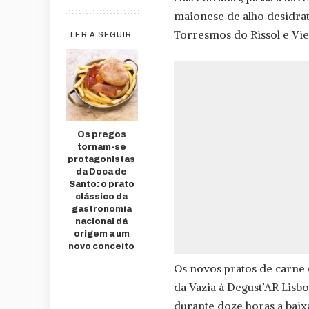
maionese de alho desidrat
Torresmos do Rissol e Vie
LER A SEGUIR
Os pregos
tornam-se
protagonistas
da Doca de
Santo: o prato
clássico da
gastronomia
nacional dá
origem a um
novo conceito
Os novos pratos de carne
da Vazia à Degust’AR Lisb
durante doze horas a baix