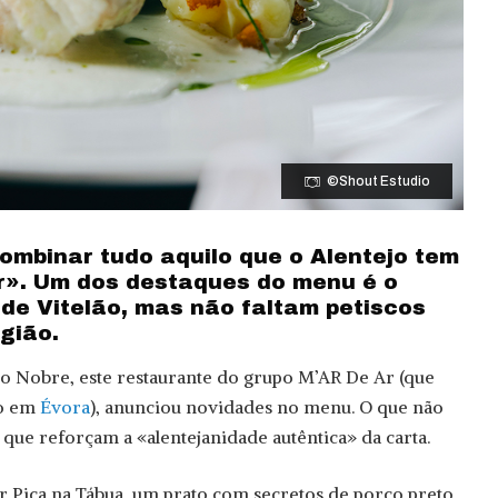
©Shout Estudio
ombinar tudo aquilo que o Alentejo tem
r». Um dos destaques do menu é o
de Vitelão, mas não faltam petiscos
gião.
o Nobre, este restaurante do grupo M’AR De Ar (que
o em
Évora
), anunciou novidades no menu. O que não
que reforçam a «alentejanidade autêntica» da carta.
er Pica na Tábua, um prato com secretos de porco preto,