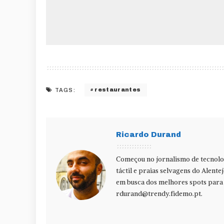
restaurantes
TAGS:
Ricardo Durand
Começou no jornalismo de tecnolog
táctil e praias selvagens do Alente
em busca dos melhores spots para f
rdurand@trendy.fidemo.pt
.