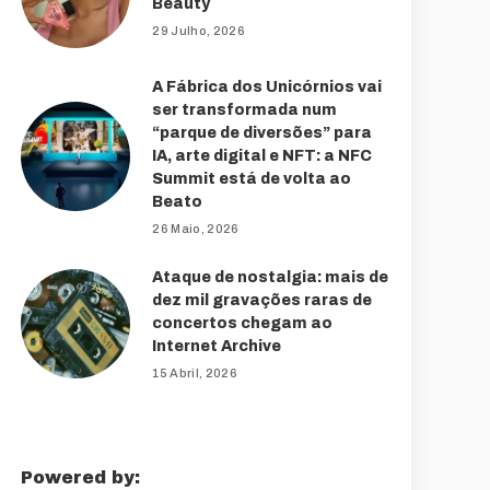
Beauty
29 Julho, 2026
A Fábrica dos Unicórnios vai
ser transformada num
“parque de diversões” para
IA, arte digital e NFT: a NFC
Summit está de volta ao
Beato
26 Maio, 2026
Ataque de nostalgia: mais de
dez mil gravações raras de
concertos chegam ao
Internet Archive
15 Abril, 2026
Powered by: