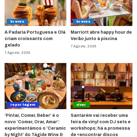
breves
breves
A Padaria Portuguesa e Olá
Marriott abre happy hour de
criam croissants com
Verão junto à piscina
gelado
7 Agosto, 2026
7 Agosto, 2026
reportagem
viver
‘Pintar, Comer, Beber’ é o
Santarém vai receber uma
novo ‘Comer, Orar, Amar’:
feira de vinyl com DJ sets e
experimentámos o ‘Ceramic
workshops; há a promessa
by Night’ do Tágide Wine &
de «encontrar discos