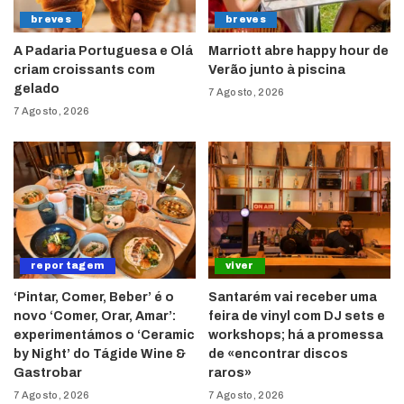
breves
breves
A Padaria Portuguesa e Olá
Marriott abre happy hour de
criam croissants com
Verão junto à piscina
gelado
7 Agosto, 2026
7 Agosto, 2026
reportagem
viver
‘Pintar, Comer, Beber’ é o
Santarém vai receber uma
novo ‘Comer, Orar, Amar’:
feira de vinyl com DJ sets e
experimentámos o ‘Ceramic
workshops; há a promessa
by Night’ do Tágide Wine &
de «encontrar discos
Gastrobar
raros»
7 Agosto, 2026
7 Agosto, 2026