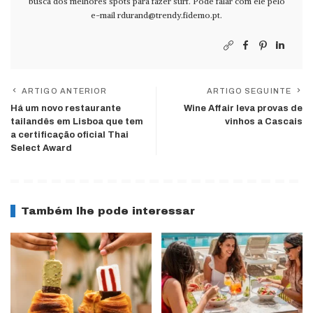
busca dos melhores spots para fazer surf. Pode falar com ele pelo
e-mail
rdurand@trendy.fidemo.pt
.
ARTIGO ANTERIOR
ARTIGO SEGUINTE
Há um novo restaurante
Wine Affair leva provas de
tailandês em Lisboa que tem
vinhos a Cascais
a certificação oficial Thai
Select Award
Também lhe pode interessar