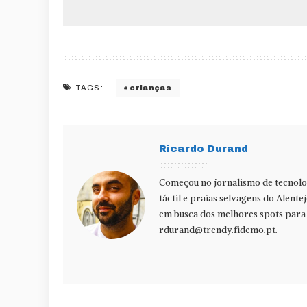
crianças
TAGS:
Ricardo Durand
Começou no jornalismo de tecnolog
táctil e praias selvagens do Alente
em busca dos melhores spots para f
rdurand@trendy.fidemo.pt
.