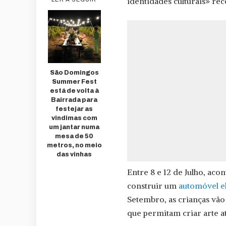
identidades culturais» re
São Domingos
Summer Fest
está de volta à
Bairrada para
festejar as
vindimas com
um jantar numa
mesa de 50
metros, no meio
das vinhas
Entre 8 e 12 de Julho, aco
construir um
automóvel e
Setembro, as crianças vã
que permitam criar arte a