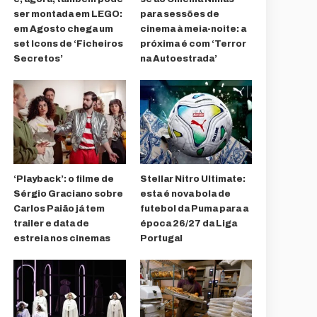
ser montada em LEGO:
para sessões de
em Agosto chega um
cinema à meia-noite: a
set Icons de ‘Ficheiros
próxima é com ‘Terror
Secretos’
na Autoestrada’
‘Playback’: o filme de
Stellar Nitro Ultimate:
Sérgio Graciano sobre
esta é nova bola de
Carlos Paião já tem
futebol da Puma para a
trailer e data de
época 26/27 da Liga
estreia nos cinemas
Portugal