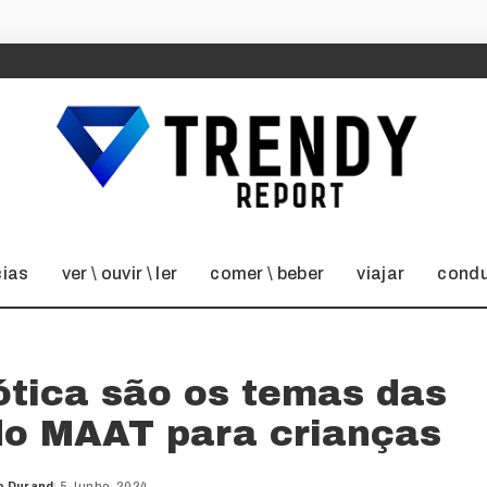
cias
ver \ ouvir \ ler
comer \ beber
viajar
condu
bótica são os temas das
 do MAAT para crianças
o Durand
5 Junho, 2024