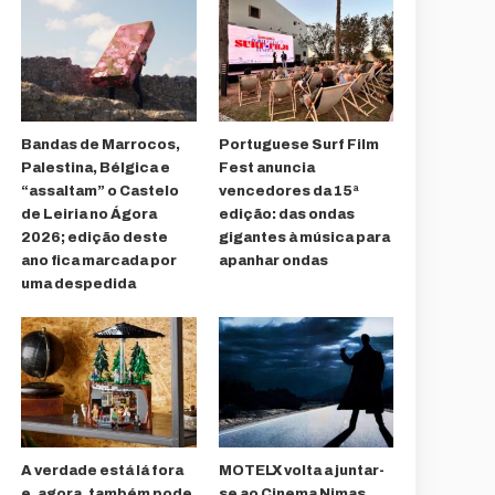
Bandas de Marrocos,
Portuguese Surf Film
Palestina, Bélgica e
Fest anuncia
“assaltam” o Castelo
vencedores da 15ª
de Leiria no Ágora
edição: das ondas
2026; edição deste
gigantes à música para
ano fica marcada por
apanhar ondas
uma despedida
A verdade está lá fora
MOTELX volta a juntar-
e, agora, também pode
se ao Cinema Nimas