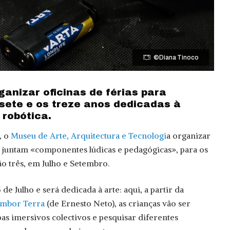
©Diana Tinoco
anizar oficinas de férias para
 sete e os treze anos dedicadas à
 robótica.
, o
Museu de Arte, Arquitectura e Tecnologi
a organizar
e juntam «componentes lúdicas e pedagógicas», para os
ão três, em Julho e Setembro.
 de Julho e será dedicada à arte: aqui, a partir da
ambor Terra
(de Ernesto Neto), as crianças vão ser
pas imersivos colectivos e pesquisar diferentes