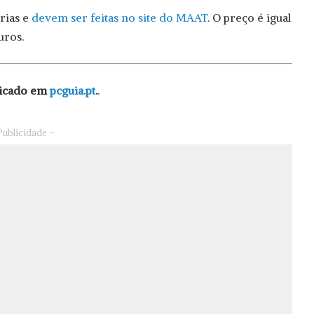
rias e
devem ser feitas no site do MAAT
. O preço é igual
uros.
licado em
pcguia.pt
.
.
Publicidade –