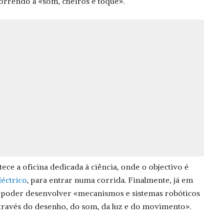
correndo a «som, cheiros e toque».
ntece a oficina dedicada à ciência, onde o objectivo é
léctrico
, para entrar numa corrida. Finalmente, já em
o poder desenvolver «mecanismos e sistemas robóticos
través do desenho, do som, da luz e do movimento».