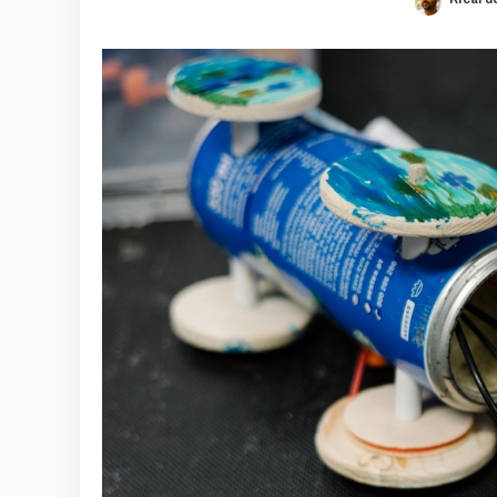
Poste
by