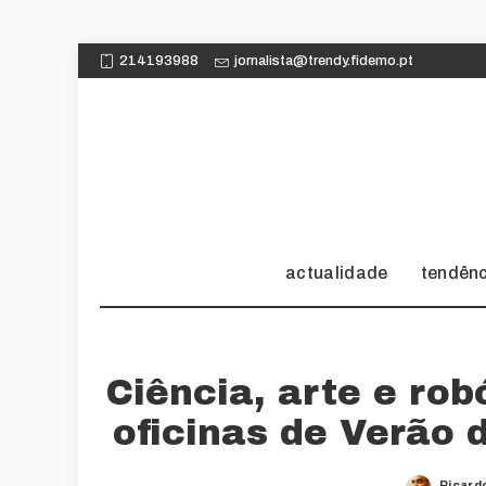
214193988
jornalista@trendy.fidemo.pt
actualidade
tendên
Ciência, arte e ro
oficinas de Verão
Ricard