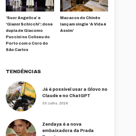
‘Suor Angelica’ e
Macacos do Chinês
‘Gianni Schicchi’: dose
lançam single ‘A Vida é
dupla de Giacomo
Assim’
Puccini no Coliseu do
Porto com o Coro do
São Carlos
TENDÊNCIAS
Já é possível usar a Glovo no
Claude e no ChatGPT
30 Julho, 2026
Zendaya é a nova
embaixadora da Prada