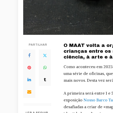
O MAAT volta a org
PARTILHAR
crianças entre os
ciência, à arte e à
Como aconteceu em 2023
uma série de oficinas, qu
mais novos. Desta vez ser
A primeira será entre 1 e 5
exposição
Nosso Barco T
desafiadas a criar de «ma
LER A SEGUIR