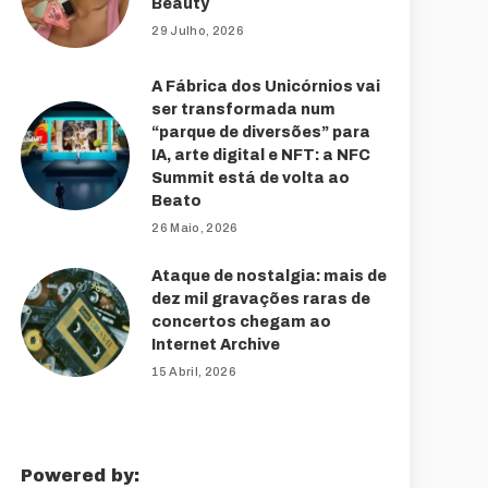
Beauty
29 Julho, 2026
A Fábrica dos Unicórnios vai
ser transformada num
“parque de diversões” para
IA, arte digital e NFT: a NFC
Summit está de volta ao
Beato
26 Maio, 2026
Ataque de nostalgia: mais de
dez mil gravações raras de
concertos chegam ao
Internet Archive
15 Abril, 2026
Powered by: