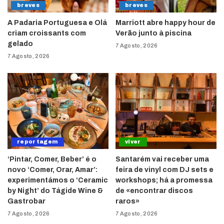
breves
breves
A Padaria Portuguesa e Olá
Marriott abre happy hour de
criam croissants com
Verão junto à piscina
gelado
7 Agosto, 2026
7 Agosto, 2026
reportagem
viver
‘Pintar, Comer, Beber’ é o
Santarém vai receber uma
novo ‘Comer, Orar, Amar’:
feira de vinyl com DJ sets e
experimentámos o ‘Ceramic
workshops; há a promessa
by Night’ do Tágide Wine &
de «encontrar discos
Gastrobar
raros»
7 Agosto, 2026
7 Agosto, 2026