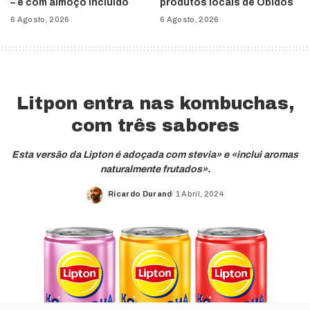
– e com almoço incluído
produtos locais de Óbidos
6 Agosto, 2026
6 Agosto, 2026
Litpon entra nas kombuchas,
com três sabores
Esta versão da Lipton é adoçada com stevia» e «inclui aromas
naturalmente frutados».
Ricardo Durand
1 Abril, 2024
Posted
by