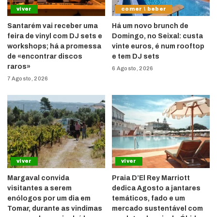
viver
comer \ beber
Santarém vai receber uma
Há um novo brunch de
feira de vinyl com DJ sets e
Domingo, no Seixal: custa
workshops; há a promessa
vinte euros, é num rooftop
de «encontrar discos
e tem DJ sets
raros»
6 Agosto, 2026
7 Agosto, 2026
viver
viver
Margaval convida
Praia D’El Rey Marriott
visitantes a serem
dedica Agosto a jantares
enólogos por um dia em
temáticos, fado e um
Tomar, durante as vindimas
mercado sustentável com