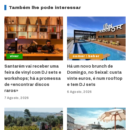
Também lhe pode interessar
viver
comer \ beber
Santarém vai receber uma
Há um novo brunch de
feira de vinyl com DJ sets e
Domingo, no Seixal: custa
workshops; há a promessa
vinte euros, é num rooftop
de «encontrar discos
e tem DJ sets
raros»
6 Agosto, 2026
7 Agosto, 2026