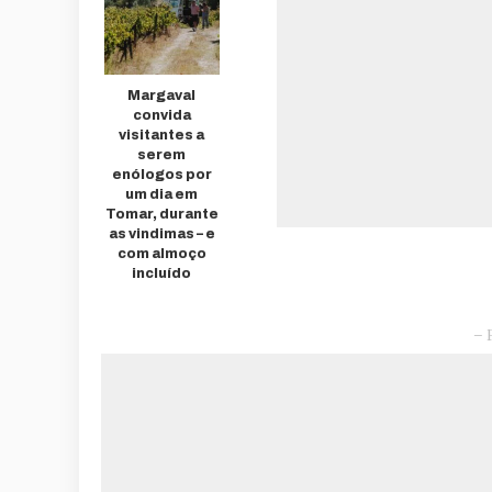
Margaval
convida
visitantes a
serem
enólogos por
um dia em
Tomar, durante
as vindimas – e
com almoço
incluído
– 