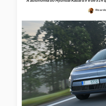
A autonomia do Hyundai Kauai EV é de 514 q
Ricard
Posted
by