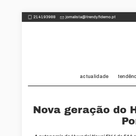
214193988
jornalista@trendy.fidemo.pt
actualidade
tendên
Nova geração do 
Po