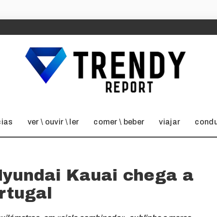
cias
ver \ ouvir \ ler
comer \ beber
viajar
condu
Hyundai Kauai chega a
rtugal