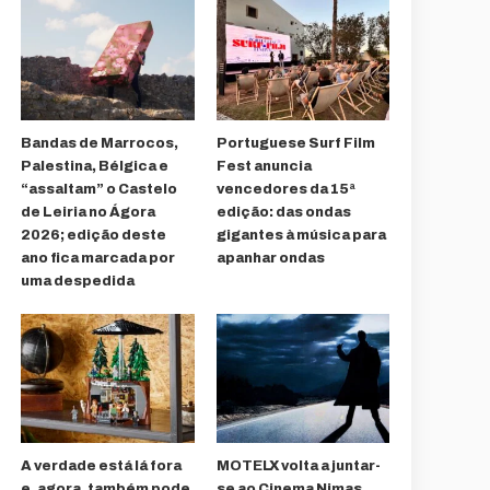
Bandas de Marrocos,
Portuguese Surf Film
Palestina, Bélgica e
Fest anuncia
“assaltam” o Castelo
vencedores da 15ª
de Leiria no Ágora
edição: das ondas
2026; edição deste
gigantes à música para
ano fica marcada por
apanhar ondas
uma despedida
A verdade está lá fora
MOTELX volta a juntar-
e, agora, também pode
se ao Cinema Nimas