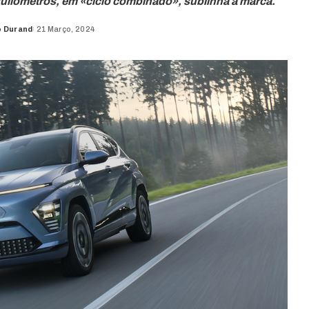
uilómetros, em «ciclo combinado», sublinha a marca.
o Durand
21 Março, 2024