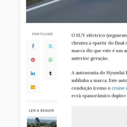
PARTILHAR
O SUV eléctrico (segment
clientes a «partir do fina
marca diz que este é um a
anterior geração.
A autonomia do Hyundai K
sublinha a marca. Este au
condução (como o
cruise 
ecrã «panorâmico duplo» d
LER A SEGUIR