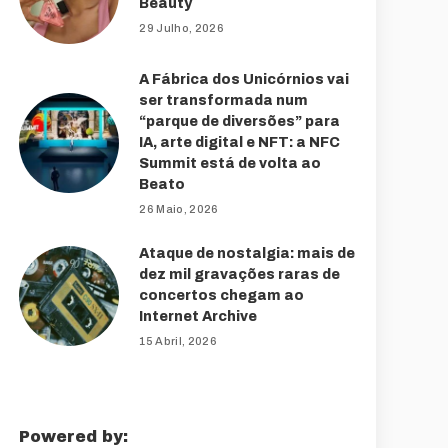
Beauty
29 Julho, 2026
A Fábrica dos Unicórnios vai
ser transformada num
“parque de diversões” para
IA, arte digital e NFT: a NFC
Summit está de volta ao
Beato
26 Maio, 2026
Ataque de nostalgia: mais de
dez mil gravações raras de
concertos chegam ao
Internet Archive
15 Abril, 2026
Powered by: