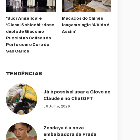
‘Suor Angelica’ e
Macacos do Chinês
‘Gianni Schicchi’: dose
lançam single ‘A Vida é
dupla de Giacomo
Assim’
Puccini no Coliseu do
Porto com o Coro do
São Carlos
TENDÊNCIAS
Já é possível usar a Glovo no
Claude e no ChatGPT
30 Julho, 2026
Zendaya é a nova
embaixadora da Prada