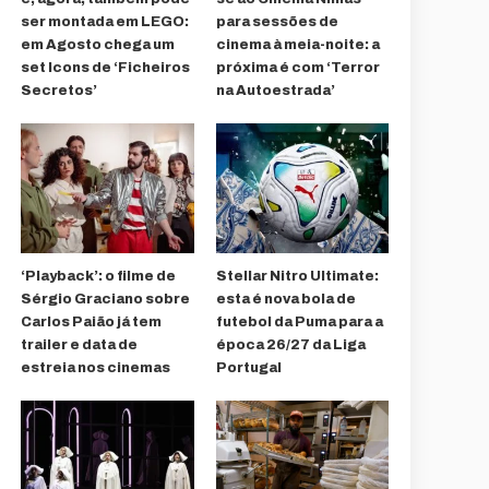
ser montada em LEGO:
para sessões de
em Agosto chega um
cinema à meia-noite: a
set Icons de ‘Ficheiros
próxima é com ‘Terror
Secretos’
na Autoestrada’
‘Playback’: o filme de
Stellar Nitro Ultimate:
Sérgio Graciano sobre
esta é nova bola de
Carlos Paião já tem
futebol da Puma para a
trailer e data de
época 26/27 da Liga
estreia nos cinemas
Portugal