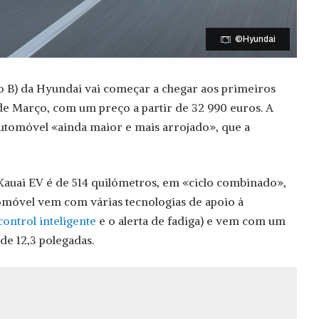
©Hyundai
o B) da Hyundai vai começar a chegar aos primeiros
l de Março, com um preço a partir de 32 990 euros. A
utomóvel «ainda maior e mais arrojado», que a
auai EV é de 514 quilómetros, em «ciclo combinado»,
tomóvel vem com várias tecnologias de apoio à
control inteligente
e o alerta de fadiga) e vem com um
e 12,3 polegadas.