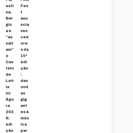
esti
Fes
na,
t
Bél
anu
gic
ncia
a e
ven
“as
ced
salt
ore
am”
s da
o
15ª
Cas
edi
telo
ção
de
:
Leir
das
ia
ond
no
as
Ágo
gig
ra
ant
202
es à
6;
mús
edi
ica
ção
par