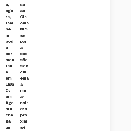
e,
se
ago
ao
ra,
Cin
tam
ema
bé
Nim
m
as
pod
par
e
a
ser
ses
mon
sõe
tad
s de
a
cin
em
ema
LEG
à
O:
mei
em
a-
Ago
noit
sto
e: a
che
pró
ga
xim
um
a é