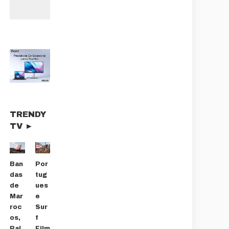
TRENDY
TV ►
Ban
Por
das
tug
de
ues
Mar
e
roc
Sur
os,
f
Pal
Film