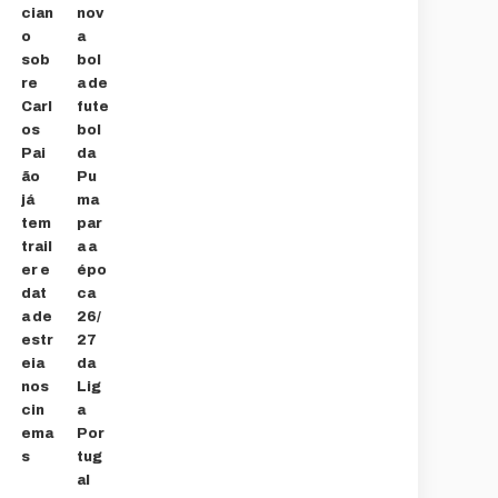
cian
nov
o
a
sob
bol
re
a de
Carl
fute
os
bol
Pai
da
ão
Pu
já
ma
tem
par
trail
a a
er e
épo
dat
ca
a de
26/
estr
27
eia
da
nos
Lig
cin
a
ema
Por
s
tug
al