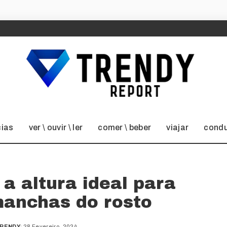
cias
ver \ ouvir \ ler
comer \ beber
viajar
condu
 a altura ideal para
manchas do rosto
TRENDY
28 Fevereiro, 2024