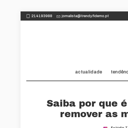
214193988
jornalista@trendy.fidemo.pt
actualidade
tendên
Saiba por que é
remover as 
Estúdio 