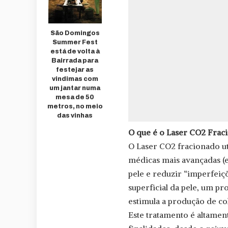
São Domingos
Summer Fest
está de volta à
Bairrada para
festejar as
vindimas com
um jantar numa
mesa de 50
metros, no meio
das vinhas
O que é o Laser CO2 Frac
O Laser CO2 fracionado ut
médicas mais avançadas (e
pele e reduzir “imperfei
superficial da pele, um p
estimula a produção de col
Este tratamento é altament