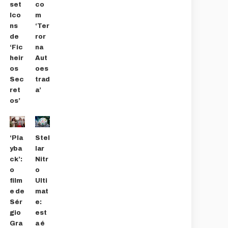
set
co
Ico
m
ns
‘Ter
de
ror
‘Fic
na
heir
Aut
os
oes
Sec
trad
ret
a’
os’
‘Pla
Stel
yba
lar
ck’:
Nitr
o
o
film
Ulti
e de
mat
Sér
e:
gio
est
Gra
a é