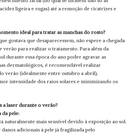
enescimento facial (no qual se incluem não só as
idez ligeira e rugas) até a remoção de cicatrizes e
omento ideal para tratar as manchas do rosto?
que gostava que desaparecessem, não espere a chegada
 verão para realizar o tratamento. Para além da
ol durante essa época do ano poder agravar as
as dermatológicos, é recomendável realizar
do verão (idealmente entre outubro a abril),
nor intensidade dos raios solares e minimizando os
s a laser durante o verão?
 da pele:
tá naturalmente mais sensível devido à exposição ao sol.
anos adicionais à pele já fragilizada pelo