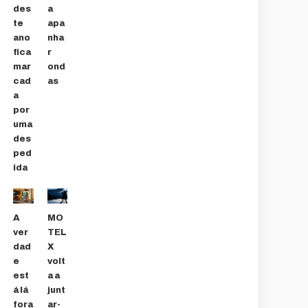
des
a
te
apa
ano
nha
fica
r
mar
ond
cad
as
a
por
uma
des
ped
ida
A
MO
ver
TEL
dad
X
e
volt
est
a a
á lá
junt
fora
ar-