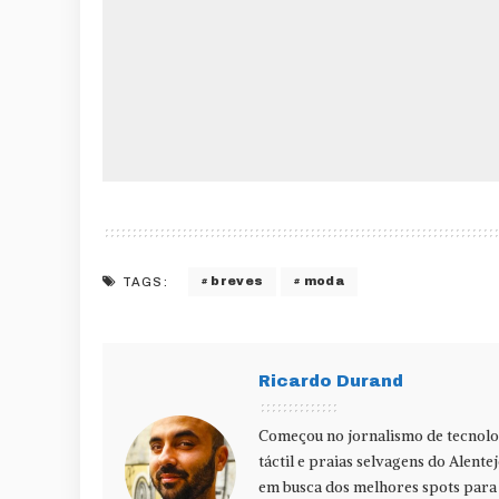
breves
moda
TAGS:
Ricardo Durand
Começou no jornalismo de tecnolog
táctil e praias selvagens do Alente
em busca dos melhores spots para f