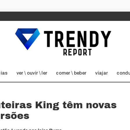
cias
ver \ ouvir \ ler
comer \ beber
viajar
condu
teiras King têm novas
ersões