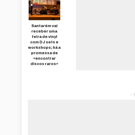
Santarém vai
receber uma
feira de vinyl
com DJ sets e
workshops; há a
promessa de
«encontrar
discos raros»
– 