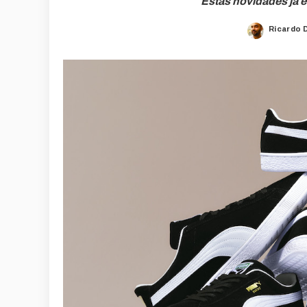
Estas novidades já e
Ricardo 
Posted
by