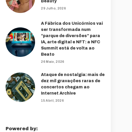
Beauty
29 Julho, 2026
A Fábrica dos Unicórnios vai
ser transformada num
“parque de diversões” para
IA, arte digital e NFT: a NFC
Summit está de volta ao
Beato
26 Maio, 2026
Ataque de nostalgia: mais de
dez mil gravações raras de
concertos chegam ao
Internet Archive
15 Abril, 2026
Powered by: