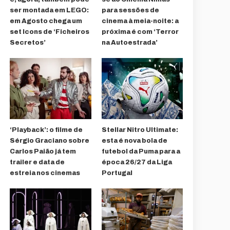
ser montada em LEGO:
para sessões de
em Agosto chega um
cinema à meia-noite: a
set Icons de ‘Ficheiros
próxima é com ‘Terror
Secretos’
na Autoestrada’
‘Playback’: o filme de
Stellar Nitro Ultimate:
Sérgio Graciano sobre
esta é nova bola de
Carlos Paião já tem
futebol da Puma para a
trailer e data de
época 26/27 da Liga
estreia nos cinemas
Portugal