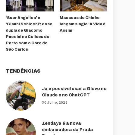
‘Suor Angelica’ e
Macacos do Chinês
‘Gianni Schicchi’: dose
lançam single ‘A Vida é
dupla de Giacomo
Assim’
Puccini no Coliseu do
Porto com o Coro do
São Carlos
TENDÊNCIAS
Já é possível usar a Glovo no
Claude e no ChatGPT
30 Julho, 2026
Zendaya é a nova
embaixadora da Prada