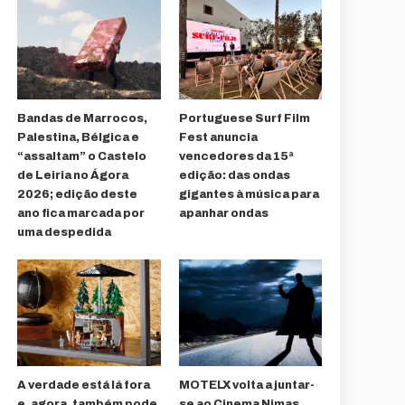
Bandas de Marrocos,
Portuguese Surf Film
Palestina, Bélgica e
Fest anuncia
“assaltam” o Castelo
vencedores da 15ª
de Leiria no Ágora
edição: das ondas
2026; edição deste
gigantes à música para
ano fica marcada por
apanhar ondas
uma despedida
A verdade está lá fora
MOTELX volta a juntar-
e, agora, também pode
se ao Cinema Nimas