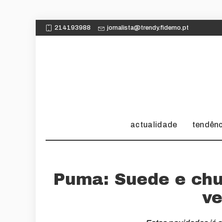
214193988
jornalista@trendy.fidemo.pt
actualidade
tendên
Puma: Suede e chu
v