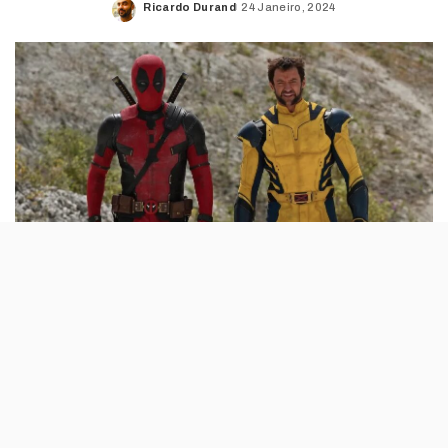
Ricardo Durand
24 Janeiro, 2024
Posted
by
Foi Ryan Reynolds que deu a notícia, no
Instagram
. O
actor publicou uma foto acompanhada de uma
mensagem dirigida a todos os responsáveis por
Deadpool 3: «Um grande e eterno agradecimento aos