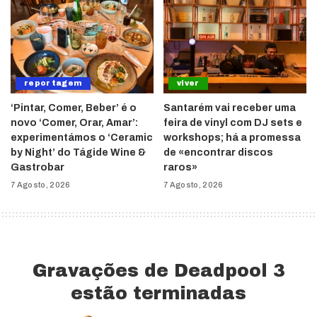
reportagem
viver
‘Pintar, Comer, Beber’ é o
Santarém vai receber uma
novo ‘Comer, Orar, Amar’:
feira de vinyl com DJ sets e
experimentámos o ‘Ceramic
workshops; há a promessa
by Night’ do Tágide Wine &
de «encontrar discos
Gastrobar
raros»
7 Agosto, 2026
7 Agosto, 2026
Gravações de Deadpool 3
estão terminadas