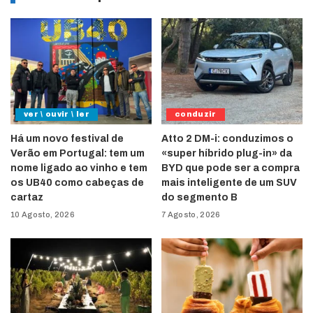
ver \ ouvir \ ler
conduzir
Há um novo festival de
Atto 2 DM-i: conduzimos o
Verão em Portugal: tem um
«super híbrido plug-in» da
nome ligado ao vinho e tem
BYD que pode ser a compra
os UB40 como cabeças de
mais inteligente de um SUV
cartaz
do segmento B
10 Agosto, 2026
7 Agosto, 2026