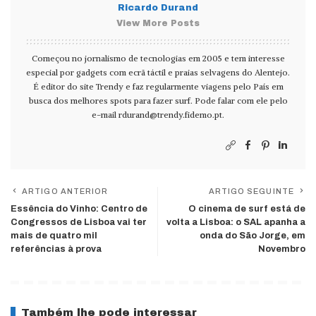
Ricardo Durand
View More Posts
Começou no jornalismo de tecnologias em 2005 e tem interesse
especial por gadgets com ecrã táctil e praias selvagens do Alentejo.
É editor do site Trendy e faz regularmente viagens pelo País em
busca dos melhores spots para fazer surf. Pode falar com ele pelo
e-mail
rdurand@trendy.fidemo.pt
.
ARTIGO ANTERIOR
ARTIGO SEGUINTE
Essência do Vinho: Centro de
O cinema de surf está de
Congressos de Lisboa vai ter
volta a Lisboa: o SAL apanha a
mais de quatro mil
onda do São Jorge, em
referências à prova
Novembro
Também lhe pode interessar