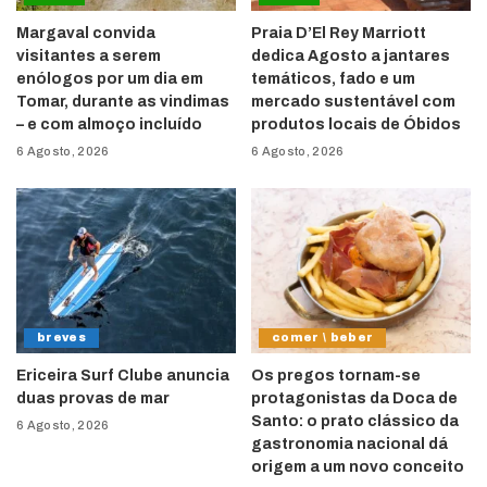
Margaval convida
Praia D’El Rey Marriott
visitantes a serem
dedica Agosto a jantares
enólogos por um dia em
temáticos, fado e um
Tomar, durante as vindimas
mercado sustentável com
– e com almoço incluído
produtos locais de Óbidos
6 Agosto, 2026
6 Agosto, 2026
breves
comer \ beber
Ericeira Surf Clube anuncia
Os pregos tornam-se
duas provas de mar
protagonistas da Doca de
Santo: o prato clássico da
6 Agosto, 2026
gastronomia nacional dá
origem a um novo conceito