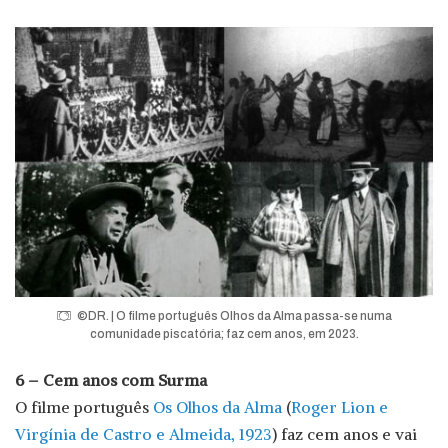
©DR. | O filme português Olhos da Alma passa-se numa
comunidade piscatória; faz cem anos, em 2023.
6 – Cem anos com Surma
O filme português
Os Olhos da Alma
(
Roger Lion e
Virgínia de Castro e Almeida, 1923
) faz cem anos e vai