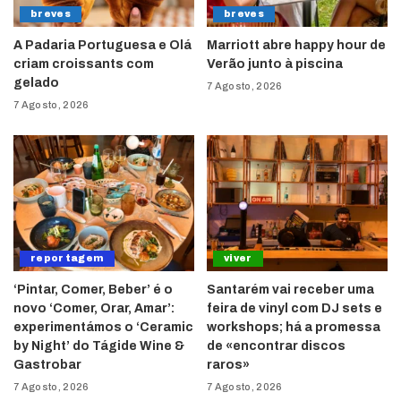
breves
breves
A Padaria Portuguesa e Olá
Marriott abre happy hour de
criam croissants com
Verão junto à piscina
gelado
7 Agosto, 2026
7 Agosto, 2026
reportagem
viver
‘Pintar, Comer, Beber’ é o
Santarém vai receber uma
novo ‘Comer, Orar, Amar’:
feira de vinyl com DJ sets e
experimentámos o ‘Ceramic
workshops; há a promessa
by Night’ do Tágide Wine &
de «encontrar discos
Gastrobar
raros»
7 Agosto, 2026
7 Agosto, 2026