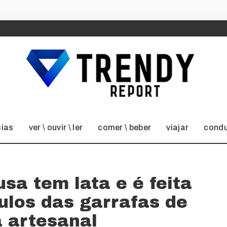
cias
ver \ ouvir \ ler
comer \ beber
viajar
condu
sa tem lata e é feita
ulos das garrafas de
a artesanal