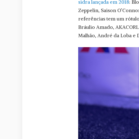
sidra lançada em 2018
: Bl
Zeppelin, Saison O’Connor,
referências tem um rótulo
Bráulio Amado, AKACORLE
Malhão, André da Loba e 