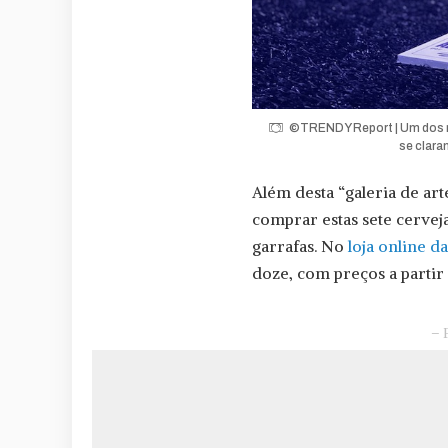
©TRENDY Report | Um dos ró
se clara
Além desta “galeria de art
comprar estas sete cervej
garrafas. No
loja online d
doze, com preços a partir
– 