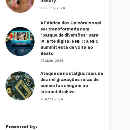
Beauty
29 Julho, 2026
A Fábrica dos Unicórnios vai
ser transformada num
“parque de diversões” para
IA, arte digital e NFT: a NFC
Summit está de volta ao
Beato
26 Maio, 2026
Ataque de nostalgia: mais de
dez mil gravações raras de
concertos chegam ao
Internet Archive
15 Abril, 2026
Powered by: