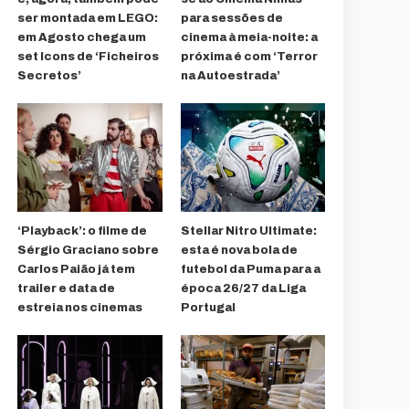
ser montada em LEGO:
para sessões de
em Agosto chega um
cinema à meia-noite: a
set Icons de ‘Ficheiros
próxima é com ‘Terror
Secretos’
na Autoestrada’
‘Playback’: o filme de
Stellar Nitro Ultimate:
Sérgio Graciano sobre
esta é nova bola de
Carlos Paião já tem
futebol da Puma para a
trailer e data de
época 26/27 da Liga
estreia nos cinemas
Portugal