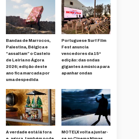
Bandas de Marrocos,
Portuguese Surf Film
Palestina, Bélgica e
Fest anuncia
“assaltam” o Castelo
vencedores da 15ª
de Leiria no Ágora
edição: das ondas
2026; edição deste
gigantes à música para
ano fica marcada por
apanhar ondas
uma despedida
A verdade está lá fora
MOTELX volta a juntar-
e, agora, também pode
se ao Cinema Nimas