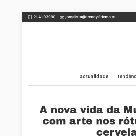
214193988
jornalista@trendy.fidemo.pt
actualidade
tendên
A nova vida da Mu
com arte nos rót
cervej