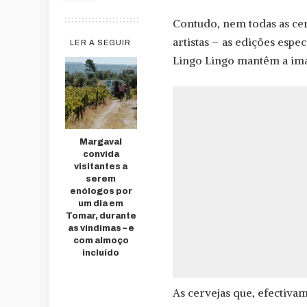
Contudo, nem todas as cer
artistas – as edições espe
LER A SEGUIR
Lingo Lingo mantêm a ima
Margaval
convida
visitantes a
serem
enólogos por
um dia em
Tomar, durante
as vindimas – e
com almoço
incluído
As cervejas que, efectivam