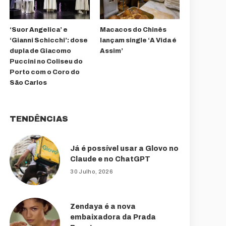
‘Suor Angelica’ e
Macacos do Chinês
‘Gianni Schicchi’: dose
lançam single ‘A Vida é
dupla de Giacomo
Assim’
Puccini no Coliseu do
Porto com o Coro do
São Carlos
TENDÊNCIAS
Já é possível usar a Glovo no
Claude e no ChatGPT
30 Julho, 2026
Zendaya é a nova
embaixadora da Prada