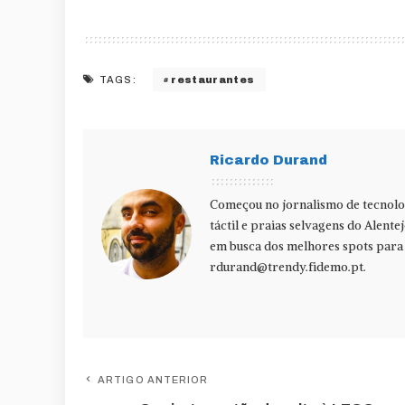
restaurantes
TAGS:
Ricardo Durand
Começou no jornalismo de tecnolog
táctil e praias selvagens do Alente
em busca dos melhores spots para f
rdurand@trendy.fidemo.pt
.
ARTIGO ANTERIOR