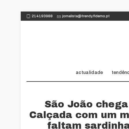
214193988
jornalista@trendy.fidemo.pt
actualidade
tendên
São João chega
Calçada com um m
faltam sardinha