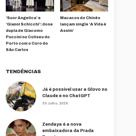
‘Suor Angelica’ e
Macacos do Chinês
‘Gianni Schicchi’: dose
lançam single ‘A Vida é
dupla de Giacomo
Assim’
Puccini no Coliseu do
Porto com o Coro do
São Carlos
TENDÊNCIAS
Já é possível usar a Glovo no
Claude e no ChatGPT
30 Julho, 2026
Zendaya é a nova
embaixadora da Prada