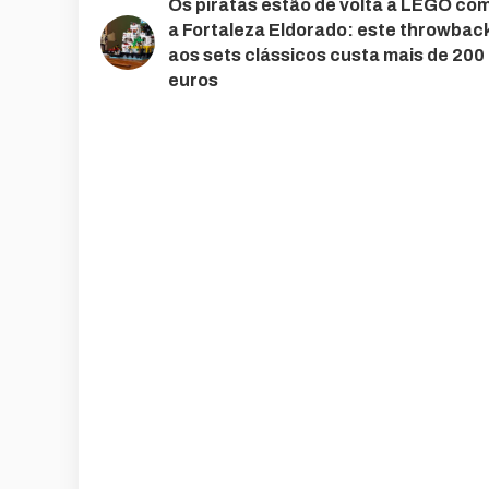
Os piratas estão de volta à LEGO co
a Fortaleza Eldorado: este throwbac
aos sets clássicos custa mais de 200
euros