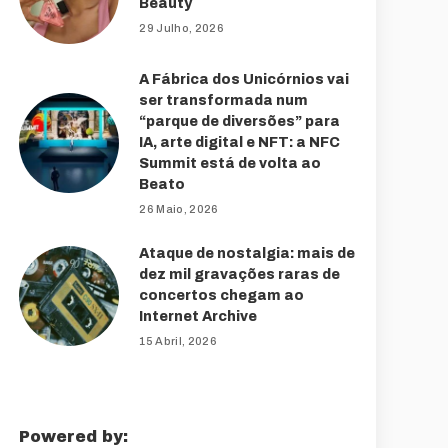
Beauty
29 Julho, 2026
A Fábrica dos Unicórnios vai
ser transformada num
“parque de diversões” para
IA, arte digital e NFT: a NFC
Summit está de volta ao
Beato
26 Maio, 2026
Ataque de nostalgia: mais de
dez mil gravações raras de
concertos chegam ao
Internet Archive
15 Abril, 2026
Powered by: