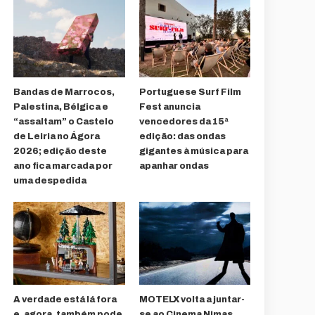
Bandas de Marrocos,
Portuguese Surf Film
Palestina, Bélgica e
Fest anuncia
“assaltam” o Castelo
vencedores da 15ª
de Leiria no Ágora
edição: das ondas
2026; edição deste
gigantes à música para
ano fica marcada por
apanhar ondas
uma despedida
A verdade está lá fora
MOTELX volta a juntar-
e, agora, também pode
se ao Cinema Nimas