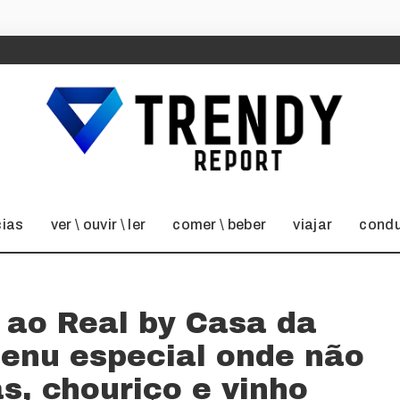
cias
ver \ ouvir \ ler
comer \ beber
viajar
condu
 ao Real by Casa da
enu especial onde não
s, chouriço e vinho