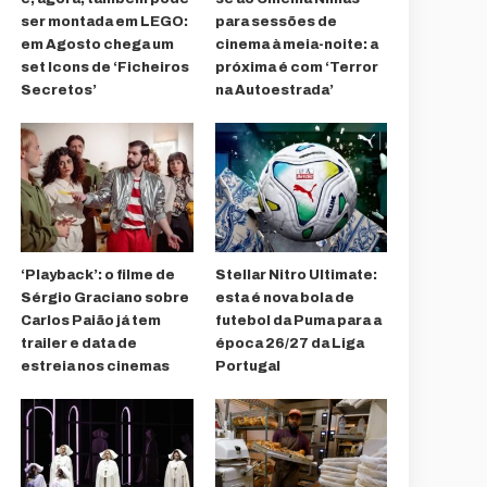
ser montada em LEGO:
para sessões de
em Agosto chega um
cinema à meia-noite: a
set Icons de ‘Ficheiros
próxima é com ‘Terror
Secretos’
na Autoestrada’
‘Playback’: o filme de
Stellar Nitro Ultimate:
Sérgio Graciano sobre
esta é nova bola de
Carlos Paião já tem
futebol da Puma para a
trailer e data de
época 26/27 da Liga
estreia nos cinemas
Portugal