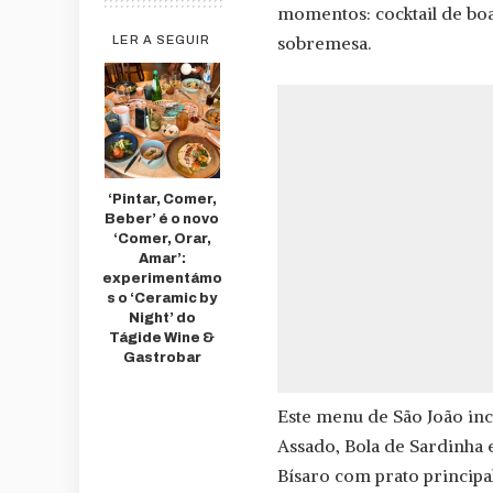
momentos: cocktail de boas
sobremesa.
LER A SEGUIR
‘Pintar, Comer,
Beber’ é o novo
‘Comer, Orar,
Amar’:
experimentámo
s o ‘Ceramic by
Night’ do
Tágide Wine &
Gastrobar
Este menu de São João in
Assado, Bola de Sardinha 
Bísaro com prato princip