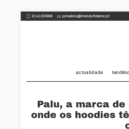
214193988
jornalista@trendy.fidemo.pt
actualidade
tendên
Palu, a marca de
onde os hoodies t