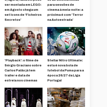
ser montada em LEGO:
para sessões de
em Agosto chega um
cinema à meia-noite: a
set Icons de ‘Ficheiros
próxima é com ‘Terror
Secretos’
na Autoestrada’
‘Playback’: o filme de
Stellar Nitro Ultimate:
Sérgio Graciano sobre
esta é nova bola de
Carlos Paião já tem
futebol da Puma para a
trailer e data de
época 26/27 da Liga
estreia nos cinemas
Portugal