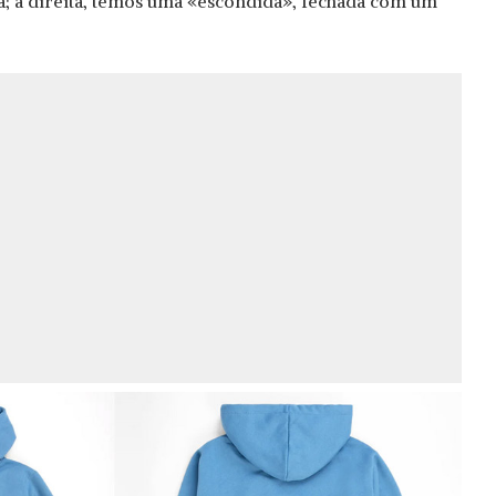
a; à direita, temos uma «escondida», fechada com um