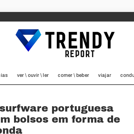
cias
ver \ ouvir \ ler
comer \ beber
viajar
condu
 surfware portuguesa
êm bolsos em forma de
onda