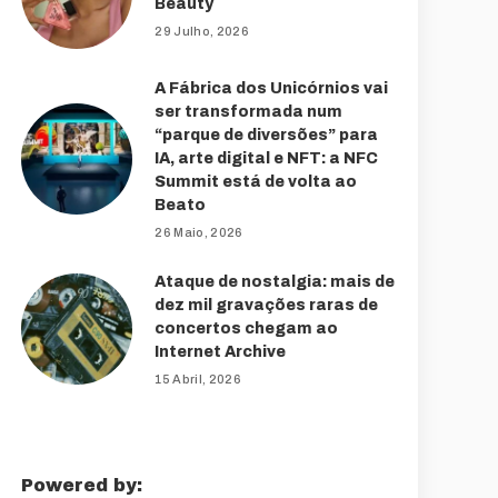
Beauty
29 Julho, 2026
A Fábrica dos Unicórnios vai
ser transformada num
“parque de diversões” para
IA, arte digital e NFT: a NFC
Summit está de volta ao
Beato
26 Maio, 2026
Ataque de nostalgia: mais de
dez mil gravações raras de
concertos chegam ao
Internet Archive
15 Abril, 2026
Powered by: