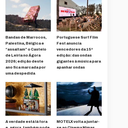
Bandas de Marrocos,
Portuguese Surf Film
Palestina, Bélgica e
Fest anuncia
“assaltam” o Castelo
vencedores da 15ª
de Leiria no Ágora
edição: das ondas
2026; edição deste
gigantes à música para
ano fica marcada por
apanhar ondas
uma despedida
A verdade está lá fora
MOTELX volta a juntar-
e, agora, também pode
se ao Cinema Nimas