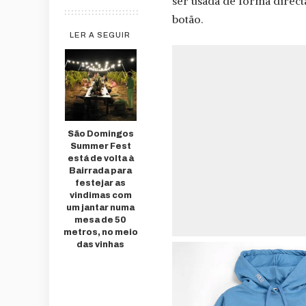
ser usada de forma direct
botão.
LER A SEGUIR
São Domingos
Summer Fest
está de volta à
Bairrada para
festejar as
vindimas com
um jantar numa
mesa de 50
metros, no meio
das vinhas