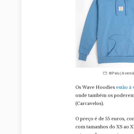
©Palu | A vers
Os Wave Hoodies
estão à 
onde também os poderemos
(Carcavelos).
O preço é de 55 euros, com
com tamanhos do XS ao XX