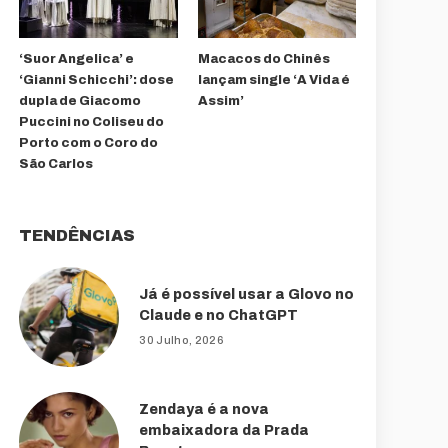
‘Suor Angelica’ e
Macacos do Chinês
‘Gianni Schicchi’: dose
lançam single ‘A Vida é
dupla de Giacomo
Assim’
Puccini no Coliseu do
Porto com o Coro do
São Carlos
TENDÊNCIAS
Já é possível usar a Glovo no
Claude e no ChatGPT
30 Julho, 2026
Zendaya é a nova
embaixadora da Prada