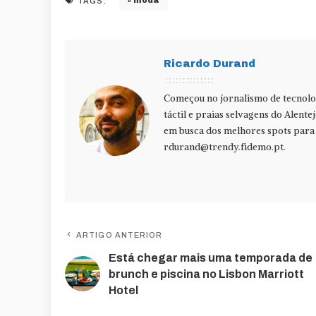
moda
TAGS:
Ricardo Durand
Começou no jornalismo de tecnolog
táctil e praias selvagens do Alente
em busca dos melhores spots para f
rdurand@trendy.fidemo.pt
.
ARTIGO ANTERIOR
Está chegar mais uma temporada de
brunch e piscina no Lisbon Marriott
Hotel