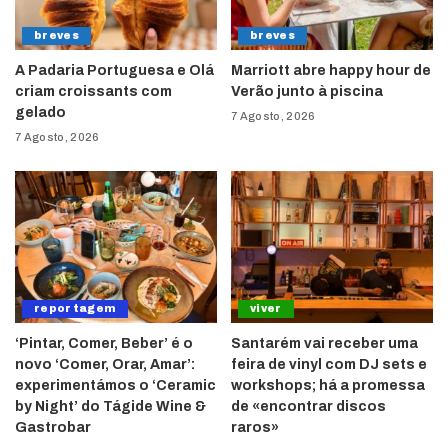
breves
breves
A Padaria Portuguesa e Olá
Marriott abre happy hour de
criam croissants com
Verão junto à piscina
gelado
7 Agosto, 2026
7 Agosto, 2026
reportagem
viver
‘Pintar, Comer, Beber’ é o
Santarém vai receber uma
novo ‘Comer, Orar, Amar’:
feira de vinyl com DJ sets e
experimentámos o ‘Ceramic
workshops; há a promessa
by Night’ do Tágide Wine &
de «encontrar discos
Gastrobar
raros»