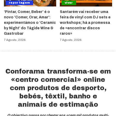
reportagem
viver
‘Pintar, Comer, Beber’ é o
Santarém vai receber uma
novo ‘Comer, Orar, Amar’:
feira de vinyl com DJ sets e
experimentámos o ‘Ceramic
workshops; há a promessa
by Night’ do Tágide Wine &
de «encontrar discos
Gastrobar
raros»
7 Agosto, 2026
7 Agosto, 2026
Conforama transforma-se em
«centro comercial» online
com produtos de desporto,
bebés, têxtil, banho e
animais de estimação
O objectivo passa por chegar aos «cem mil produtos multi-