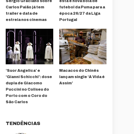
Sérgio Graciano sobre
esta é nova bola de
Carlos Paião já tem
futebol da Puma para a
trailer e data de
época 26/27 da Liga
estreia nos cinemas
Portugal
‘Suor Angelica’ e
Macacos do Chinês
‘Gianni Schicchi’: dose
lançam single ‘A Vida é
dupla de Giacomo
Assim’
Puccini no Coliseu do
Porto com o Coro do
São Carlos
TENDÊNCIAS