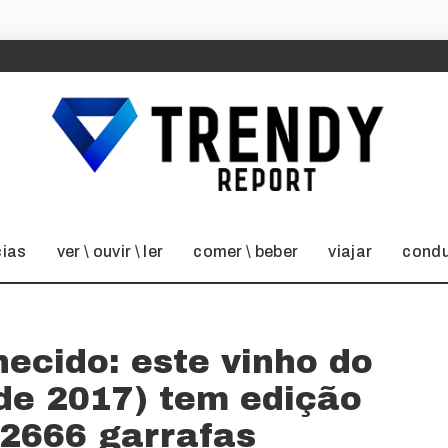
cias
ver \ ouvir \ ler
comer \ beber
viajar
condu
ecido: este vinho do
de 2017) tem edição
 2666 garrafas