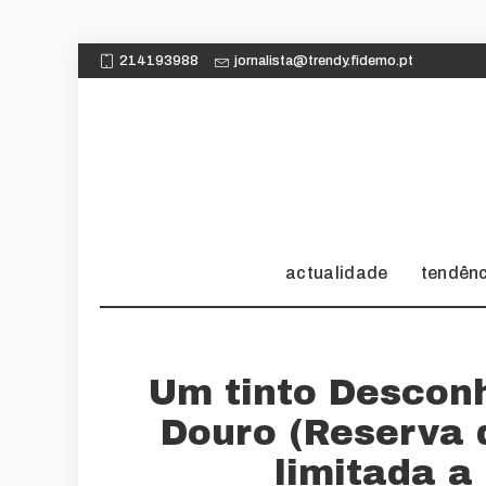
214193988
jornalista@trendy.fidemo.pt
actualidade
tendên
Um tinto Desconh
Douro (Reserva 
limitada a