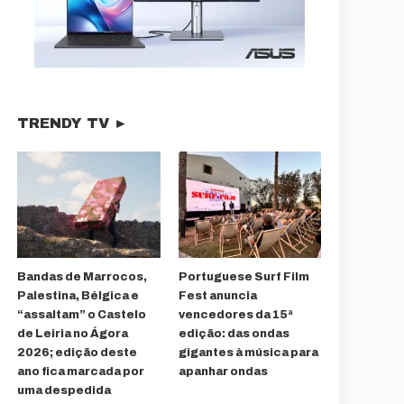
TRENDY TV ►
Bandas de Marrocos,
Portuguese Surf Film
Palestina, Bélgica e
Fest anuncia
“assaltam” o Castelo
vencedores da 15ª
de Leiria no Ágora
edição: das ondas
2026; edição deste
gigantes à música para
ano fica marcada por
apanhar ondas
uma despedida