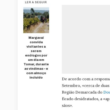
LER A SEGUIR
Margaval
convida
visitantes a
serem
enólogos por
um dia em
Tomar, durante
as vindimas – e
com almoço
incluído
De acordo com a responsáv
Setembro, «cerca de duas
Região Demarcada do
Do
ficado desidratados, a «
sãos».