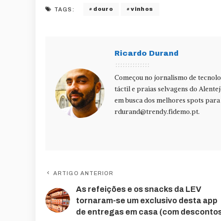
douro
vinhos
TAGS:
Ricardo Durand
Começou no jornalismo de tecnolog
táctil e praias selvagens do Alente
em busca dos melhores spots para f
rdurand@trendy.fidemo.pt
.
ARTIGO ANTERIOR
As refeições e os snacks da LEV
tornaram-se um exclusivo desta app
de entregas em casa (com desconto