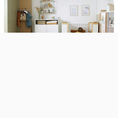
Os preparativos para a chegada de um novo membro à
família são sempre emocionantes, sobretudo quando se
trata do quarto do bebé.
Apesar de ser uma das fases mais entusiasmantes, a
verdade é que, com tantos detalhes, os pais acabam por