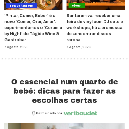
reportagem
viver
‘Pintar, Comer, Beber’ é o
Santarém vai receber uma
novo ‘Comer, Orar, Amar’:
feira de vinyl com DJ sets e
experimentámos o ‘Ceramic
workshops; há a promessa
by Night’ do Tágide Wine &
de «encontrar discos
Gastrobar
raros»
7 Agosto, 2026
7 Agosto, 2026
O essencial num quarto de
bebé: dicas para fazer as
escolhas certas
Patrocinado por