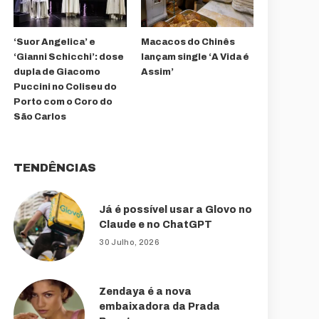
‘Suor Angelica’ e
Macacos do Chinês
‘Gianni Schicchi’: dose
lançam single ‘A Vida é
dupla de Giacomo
Assim’
Puccini no Coliseu do
Porto com o Coro do
São Carlos
TENDÊNCIAS
Já é possível usar a Glovo no
Claude e no ChatGPT
30 Julho, 2026
Zendaya é a nova
embaixadora da Prada