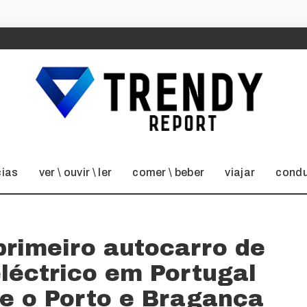
cias
ver \ ouvir \ ler
comer \ beber
viajar
condu
 primeiro autocarro de
eléctrico em Portugal
re o Porto e Bragança