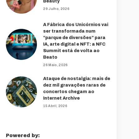
Beauty
29 Julho, 2026
A Fábrica dos Unicórnios vai
ser transformada num
“parque de diversões” para
IA, arte digital e NFT: a NFC
Summit está de volta ao
Beato
26 Maio, 2026
Ataque de nostalgia: mais de
dez mil gravações raras de
concertos chegam ao
Internet Archive
15 Abril, 2026
Powered by: