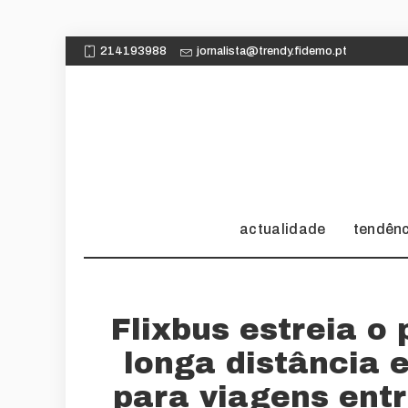
214193988
jornalista@trendy.fidemo.pt
actualidade
tendên
Flixbus estreia o
longa distância 
para viagens ent