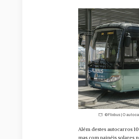
©Flixbus | O autocar
Além destes autocarros 10
mas com painéis solares n