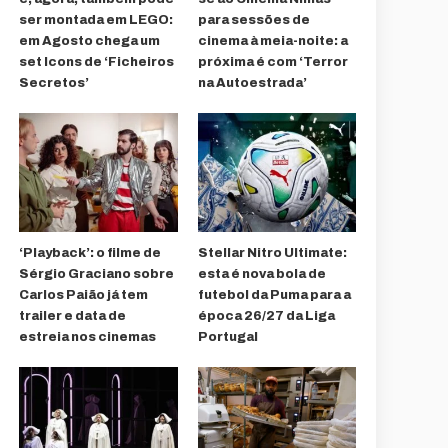
ser montada em LEGO:
para sessões de
em Agosto chega um
cinema à meia-noite: a
set Icons de ‘Ficheiros
próxima é com ‘Terror
Secretos’
na Autoestrada’
‘Playback’: o filme de
Stellar Nitro Ultimate:
Sérgio Graciano sobre
esta é nova bola de
Carlos Paião já tem
futebol da Puma para a
trailer e data de
época 26/27 da Liga
estreia nos cinemas
Portugal