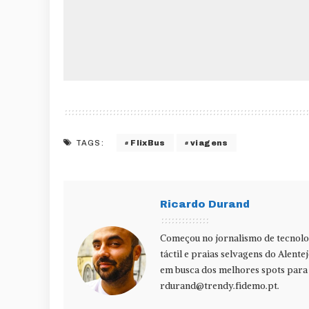
FlixBus
viagens
TAGS:
Ricardo Durand
Começou no jornalismo de tecnolog
táctil e praias selvagens do Alente
em busca dos melhores spots para f
rdurand@trendy.fidemo.pt
.