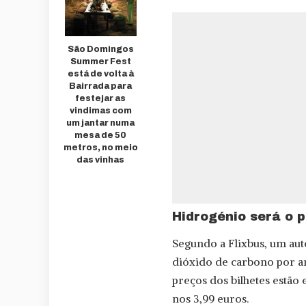
São Domingos
Summer Fest
está de volta à
Bairrada para
festejar as
vindimas com
um jantar numa
mesa de 50
metros, no meio
das vinhas
Hidrogénio será o 
Segundo a Flixbus, um aut
dióxido de carbono por an
preços dos bilhetes estão
nos 3,99 euros.