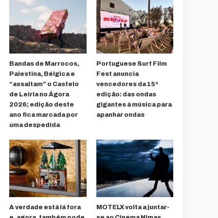
Bandas de Marrocos,
Portuguese Surf Film
Palestina, Bélgica e
Fest anuncia
“assaltam” o Castelo
vencedores da 15ª
de Leiria no Ágora
edição: das ondas
2026; edição deste
gigantes à música para
ano fica marcada por
apanhar ondas
uma despedida
A verdade está lá fora
MOTELX volta a juntar-
e, agora, também pode
se ao Cinema Nimas