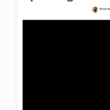
Ricard
Poste
by