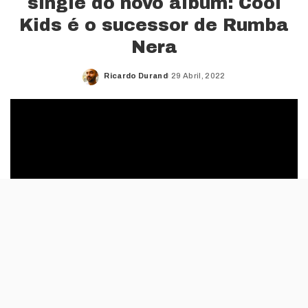
single do novo álbum: Cool
Kids é o sucessor de Rumba
Nera
Ricardo Durand
29 Abril, 2022
Posted
by
Cool Kids vem acompanhada de um videoclip
filmado em plano contínuo. A música fala