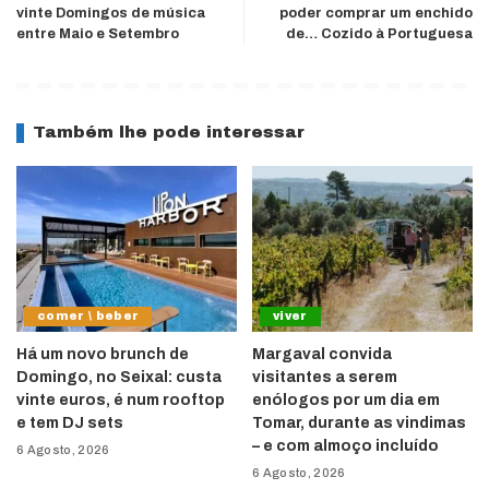
vinte Domingos de música
poder comprar um enchido
entre Maio e Setembro
de… Cozido à Portuguesa
Também lhe pode interessar
comer \ beber
viver
Há um novo brunch de
Margaval convida
Domingo, no Seixal: custa
visitantes a serem
vinte euros, é num rooftop
enólogos por um dia em
e tem DJ sets
Tomar, durante as vindimas
– e com almoço incluído
6 Agosto, 2026
6 Agosto, 2026