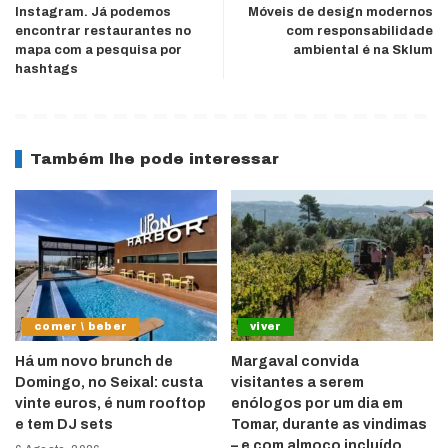
Instagram. Já podemos
Móveis de design modernos
encontrar restaurantes no
com responsabilidade
mapa com a pesquisa por
ambiental é na Sklum
hashtags
Também lhe pode interessar
comer \ beber
viver
Há um novo brunch de
Margaval convida
Domingo, no Seixal: custa
visitantes a serem
vinte euros, é num rooftop
enólogos por um dia em
e tem DJ sets
Tomar, durante as vindimas
– e com almoço incluído