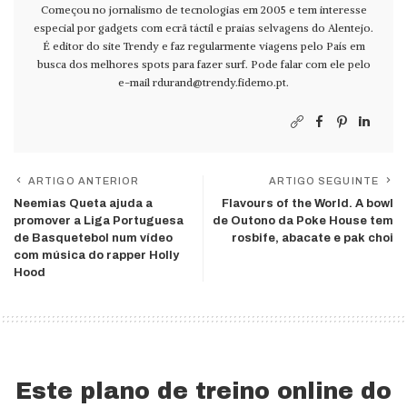
Começou no jornalismo de tecnologias em 2005 e tem interesse
especial por gadgets com ecrã táctil e praias selvagens do Alentejo.
É editor do site Trendy e faz regularmente viagens pelo País em
busca dos melhores spots para fazer surf. Pode falar com ele pelo
e-mail
rdurand@trendy.fidemo.pt
.
ARTIGO ANTERIOR
ARTIGO SEGUINTE
Neemias Queta ajuda a
Flavours of the World. A bowl
promover a Liga Portuguesa
de Outono da Poke House tem
de Basquetebol num vídeo
rosbife, abacate e pak choi
com música do rapper Holly
Hood
Este plano de treino online do