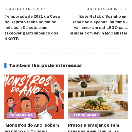
ARTIGO ANTERIOR
ARTIGO SEGUINTE
Temporada de 2021 da Casa
Este Natal, o Sozinho em
do Capitão fecha no fim do
Casa não é apenas um filme –
mês com DJ sets e um
vai haver um set LEGO para
takeover gastronómico dos
brincar com Kevin McCallister
NKOTB
Também lhe pode interessar
tendências
tendências
‘Monstros do Ano’ sobem
Pratos alentejanos sem
ao palco do Coliseu
pressas e em família: há