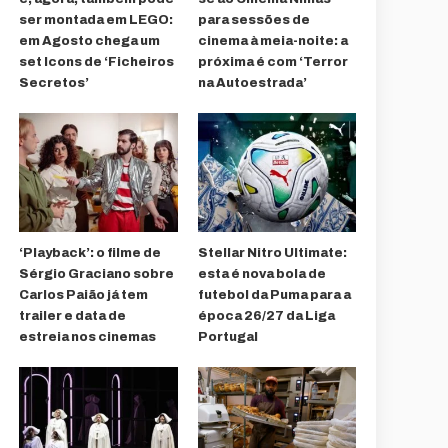
ser montada em LEGO:
para sessões de
em Agosto chega um
cinema à meia-noite: a
set Icons de ‘Ficheiros
próxima é com ‘Terror
Secretos’
na Autoestrada’
‘Playback’: o filme de
Stellar Nitro Ultimate:
Sérgio Graciano sobre
esta é nova bola de
Carlos Paião já tem
futebol da Puma para a
trailer e data de
época 26/27 da Liga
estreia nos cinemas
Portugal