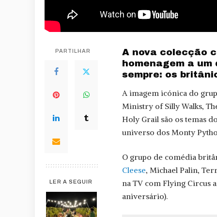
A nova colecção c
PARTILHAR
homenagem a um d
sempre: os britân
A imagem icónica do grupo
Ministry of Silly Walks, T
Holy Grail são os temas d
universo dos Monty Pytho
O grupo de comédia britân
Cleese
, Michael Palin, Te
na TV com Flying Circus a
LER A SEGUIR
aniversário).