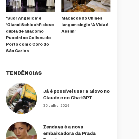
‘Suor Angelica’ e
Macacos do Chinês
‘Gianni Schicchi’: dose
lançam single ‘A Vida é
dupla de Giacomo
Assim’
Puccini no Coliseu do
Porto com o Coro do
São Carlos
TENDÊNCIAS
Já é possível usar a Glovo no
Claude e no ChatGPT
30 Julho, 2026
Zendaya é a nova
embaixadora da Prada