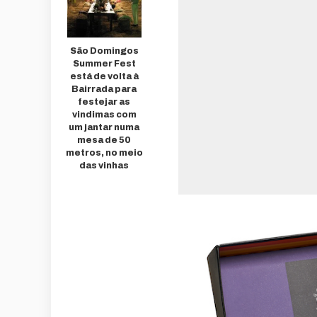
São Domingos
Summer Fest
está de volta à
Bairrada para
festejar as
vindimas com
um jantar numa
mesa de 50
metros, no meio
das vinhas