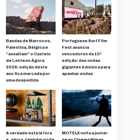
Bandas de Marrocos,
Portuguese Surf Film
Palestina, Bélgica e
Fest anuncia
“assaltam” o Castelo
vencedores da 15ª
de Leiria no Ágora
edição: das ondas
2026; edição deste
gigantes à música para
ano fica marcada por
apanhar ondas
uma despedida
A verdade está lá fora
MOTELX volta a juntar-
e, agora, também pode
se ao Cinema Nimas