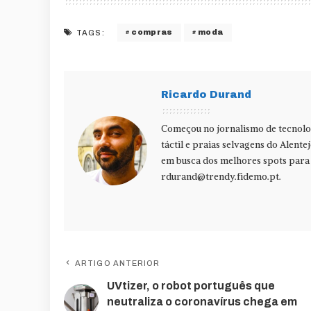
compras
moda
TAGS:
Ricardo Durand
Começou no jornalismo de tecnolog
táctil e praias selvagens do Alente
em busca dos melhores spots para f
rdurand@trendy.fidemo.pt
.
ARTIGO ANTERIOR
UVtizer, o robot português que
neutraliza o coronavírus chega em