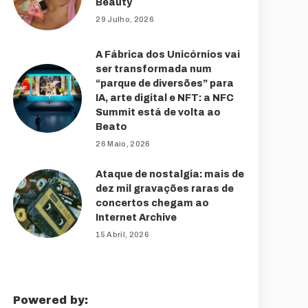
Beauty
29 Julho, 2026
A Fábrica dos Unicórnios vai
ser transformada num
“parque de diversões” para
IA, arte digital e NFT: a NFC
Summit está de volta ao
Beato
26 Maio, 2026
Ataque de nostalgia: mais de
dez mil gravações raras de
concertos chegam ao
Internet Archive
15 Abril, 2026
Powered by: