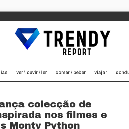
cias
ver \ ouvir \ ler
comer \ beber
viajar
condu
lança colecção de
nspirada nos filmes e
os Monty Python