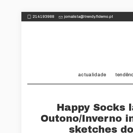
214193988
jornalista@trendy.fidemo.pt
actualidade
tendên
Happy Socks 
Outono/Inverno i
sketches d