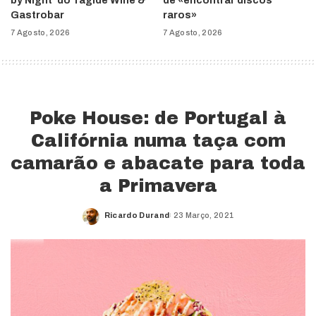
by Night’ do Tágide Wine &
de «encontrar discos
Gastrobar
raros»
7 Agosto, 2026
7 Agosto, 2026
Poke House: de Portugal à
Califórnia numa taça com
camarão e abacate para toda
a Primavera
Ricardo Durand
23 Março, 2021
Posted
by