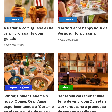
breves
breves
A Padaria Portuguesa e Olá
Marriott abre happy hour de
criam croissants com
Verão junto à piscina
gelado
7 Agosto, 2026
7 Agosto, 2026
reportagem
viver
‘Pintar, Comer, Beber’ é o
Santarém vai receber uma
novo ‘Comer, Orar, Amar’:
feira de vinyl com DJ sets e
experimentámos o ‘Ceramic
workshops; há a promessa