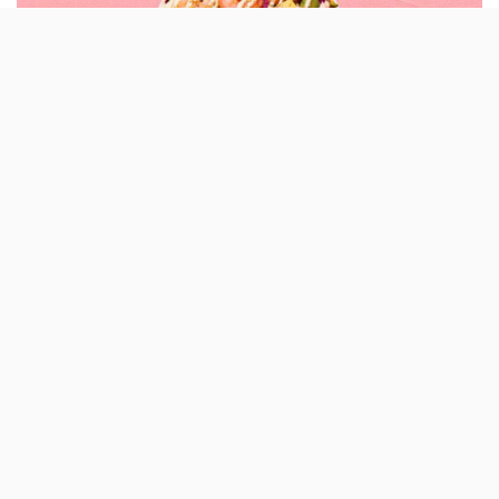
O restaurante Poke House tem uma nova
taça de Primavera que fica disponível no
menu até 20 de Junho. Camarão, abacate e
arroz integral estão entre os principais
ingredientes.
E, a estes, juntam-se courgette, couve roxa, beterraba,
alho francês, sementes de sésamo e um «molho especial
primaveril» feito com azeite e limão – esta é a nova
Spring Break Poke (9,50 euros).