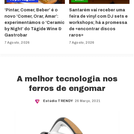
‘Pintar, Comer, Beber’ é o
Santarém vai receber uma
novo ‘Comer, Orar, Amar’:
feira de vinyl com DJ sets e
experimentámos o ‘Ceramic
workshops; há a promessa
by Night’ do Tágide Wine &
de «encontrar discos
Gastrobar
raros»
7 Agosto, 2026
7 Agosto, 2026
A melhor tecnologia nos
ferros de engomar
Estúdio TRENDY
26 Março, 2021
Posted
by