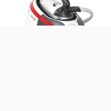
De todas as tarefas domésticas
engomar
roupa, talvez
seja a que necessita de maior prática e paciência. Muitas
são as peças de vestuário que se acumulam durante a
semana, tornando-se, muitas vezes, uma demanda
hercúlea tentar mantê-la controlada. Caso não se tenha
apercebido, o segredo está no
ferro de engomar
.
A