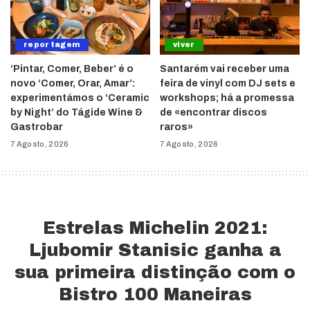
reportagem
viver
‘Pintar, Comer, Beber’ é o
Santarém vai receber uma
novo ‘Comer, Orar, Amar’:
feira de vinyl com DJ sets e
experimentámos o ‘Ceramic
workshops; há a promessa
by Night’ do Tágide Wine &
de «encontrar discos
Gastrobar
raros»
7 Agosto, 2026
7 Agosto, 2026
Estrelas Michelin 2021:
Ljubomir Stanisic ganha a
sua primeira distinção com o
Bistro 100 Maneiras