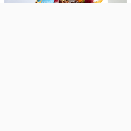
A sugestão do hotel de Cascais The Oitavos
para este Natal é um Bolo Rainha (que mais
parece um Bolo Rei) cheio de ingredientes,
em que o destaque são as folhas de ouro
comestíveis.
É uma criação de Joaquim Sousa, que em 2015 criou
uma sobremesa, a Flor de Chocolate, que se tornou
viral e que foi a escolhida para uma prova de