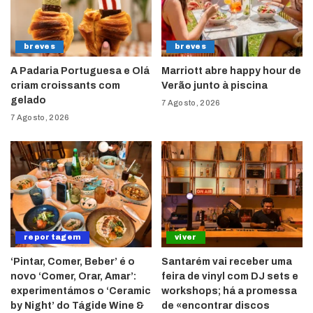
breves
breves
A Padaria Portuguesa e Olá
Marriott abre happy hour de
criam croissants com
Verão junto à piscina
gelado
7 Agosto, 2026
7 Agosto, 2026
reportagem
viver
‘Pintar, Comer, Beber’ é o
Santarém vai receber uma
novo ‘Comer, Orar, Amar’:
feira de vinyl com DJ sets e
experimentámos o ‘Ceramic
workshops; há a promessa
by Night’ do Tágide Wine &
de «encontrar discos