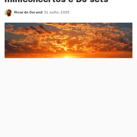
Ricardo Durand
31 Julho, 2020
Posted
by
A iniciativa é do Turismo do Algarve e do
município de Vila do Bispo. O fim de dia passa
em em directo no YouTube e no Facebook.
Dias 14, 15 e 16 de Agosto, o pôr-do-sol em Sagres é