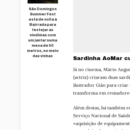
São Domingos
Summer Fest
está de volta à
Bairrada para
festejar as
vindimas com
um jantar numa
mesa de 50
metros, no meio
das vinhas
Sardinha AoMar c
Já no cinema, Mário Augus
(actriz) criaram duas sar
ilustrador Gião para criar
transforma em remadores
Além destas, há também e
Serviço Nacional de Saúde
«aquisição de equipamento