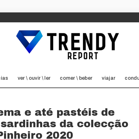
cias
ver \ ouvir \ ler
comer \ beber
viajar
condu
ema e até pastéis de
 sardinhas da colecção
Pinheiro 2020