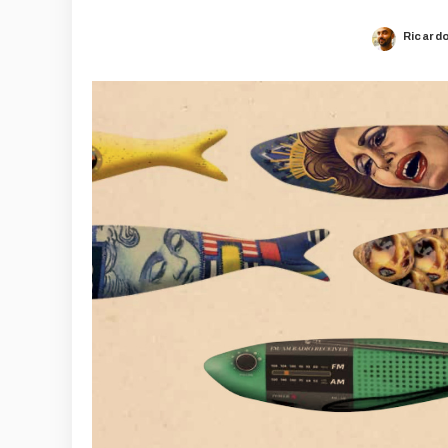
Ricard
Posted
by