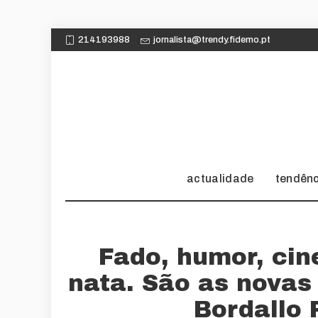
214193988
jornalista@trendy.fidemo.pt
actualidade
tendên
Fado, humor, cin
nata. São as novas
Bordallo 