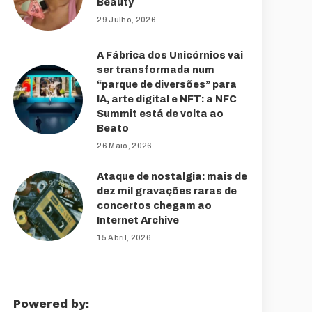
Beauty
29 Julho, 2026
A Fábrica dos Unicórnios vai
ser transformada num
“parque de diversões” para
IA, arte digital e NFT: a NFC
Summit está de volta ao
Beato
26 Maio, 2026
Ataque de nostalgia: mais de
dez mil gravações raras de
concertos chegam ao
Internet Archive
15 Abril, 2026
Powered by: