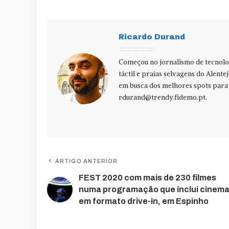
Ricardo Durand
Começou no jornalismo de tecnolog
táctil e praias selvagens do Alente
em busca dos melhores spots para f
rdurand@trendy.fidemo.pt
.
ARTIGO ANTERIOR
FEST 2020 com mais de 230 filmes
numa programação que inclui cinem
em formato drive-in, em Espinho