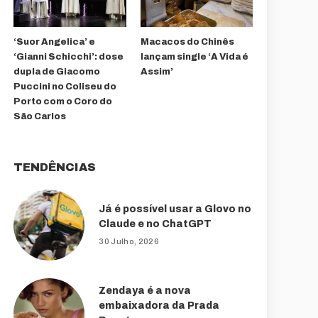
‘Suor Angelica’ e
Macacos do Chinês
‘Gianni Schicchi’: dose
lançam single ‘A Vida é
dupla de Giacomo
Assim’
Puccini no Coliseu do
Porto com o Coro do
São Carlos
TENDÊNCIAS
Já é possível usar a Glovo no
Claude e no ChatGPT
30 Julho, 2026
Zendaya é a nova
embaixadora da Prada