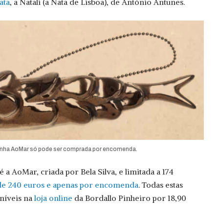
ata
, a Natali (a Nata de Lisboa), de António Antunes.
inha AoMar só pode ser comprada por encomenda.
 a AoMar, criada por Bela Silva, e limitada a 174
de 240 euros e apenas por encomenda
. Todas estas
níveis na
loja online
da Bordallo Pinheiro por 18,90