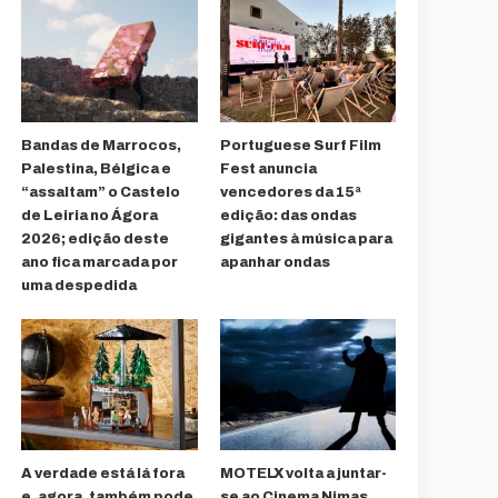
Bandas de Marrocos,
Portuguese Surf Film
Palestina, Bélgica e
Fest anuncia
“assaltam” o Castelo
vencedores da 15ª
de Leiria no Ágora
edição: das ondas
2026; edição deste
gigantes à música para
ano fica marcada por
apanhar ondas
uma despedida
A verdade está lá fora
MOTELX volta a juntar-
e, agora, também pode
se ao Cinema Nimas