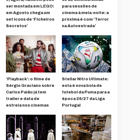
ser montada em LEGO:
para sessões de
em Agosto chega um
cinema à meia-noite: a
set Icons de ‘Ficheiros
próxima é com ‘Terror
Secretos’
na Autoestrada’
‘Playback’: o filme de
Stellar Nitro Ultimate:
Sérgio Graciano sobre
esta é nova bola de
Carlos Paião já tem
futebol da Puma para a
trailer e data de
época 26/27 da Liga
estreia nos cinemas
Portugal