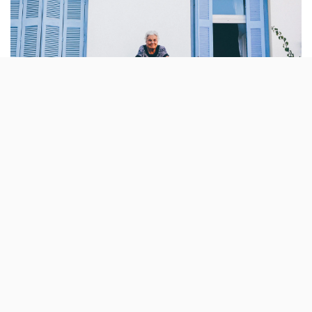
Para facilitar o acesso a produtos de
primeira necessidade às pessoas que fazem
parte dos grupos de risco, há dois projectos
de voluntariado que estão a recrutar. Saiba
como ajudar o Vizinho Amigo e o SOSVizinho.
Muitas pessoas estão a viver um período de isolamento
mais restrito, por não ser mesmo aconselhada a saída à
rua, devido ao risco acrescido que o
contágio do novo