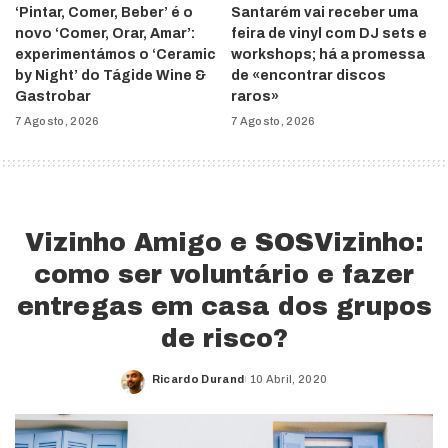
‘Pintar, Comer, Beber’ é o
Santarém vai receber uma
novo ‘Comer, Orar, Amar’:
feira de vinyl com DJ sets e
experimentámos o ‘Ceramic
workshops; há a promessa
by Night’ do Tágide Wine &
de «encontrar discos
Gastrobar
raros»
7 Agosto, 2026
7 Agosto, 2026
Vizinho Amigo e SOSVizinho:
como ser voluntário e fazer
entregas em casa dos grupos
de risco?
Ricardo Durand
10 Abril, 2020
Posted
by