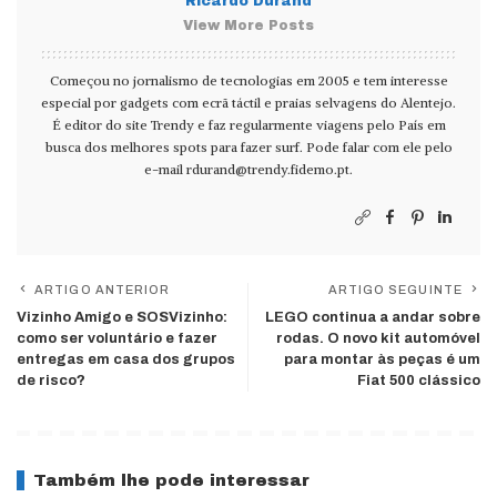
Ricardo Durand
View More Posts
Começou no jornalismo de tecnologias em 2005 e tem interesse
especial por gadgets com ecrã táctil e praias selvagens do Alentejo.
É editor do site Trendy e faz regularmente viagens pelo País em
busca dos melhores spots para fazer surf. Pode falar com ele pelo
e-mail
rdurand@trendy.fidemo.pt
.
ARTIGO ANTERIOR
ARTIGO SEGUINTE
Vizinho Amigo e SOSVizinho:
LEGO continua a andar sobre
como ser voluntário e fazer
rodas. O novo kit automóvel
entregas em casa dos grupos
para montar às peças é um
de risco?
Fiat 500 clássico
Também lhe pode interessar