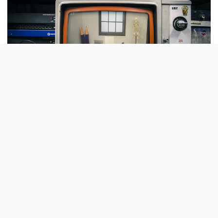
Sem mais aulas presenciais até final do ano,
os quase 800 mil alunos do ensino básico
começam a ir à escola pela televisão, a
partir de 20 de Abril. Este é o dia de estreia
da nova telescola, na RTP.
Mais de trinta anos depois de as
emissões da Telescola
original
terem ido para o ar, pela última vez, na RTP, as
aulas dadas pela televisão estão de volta.