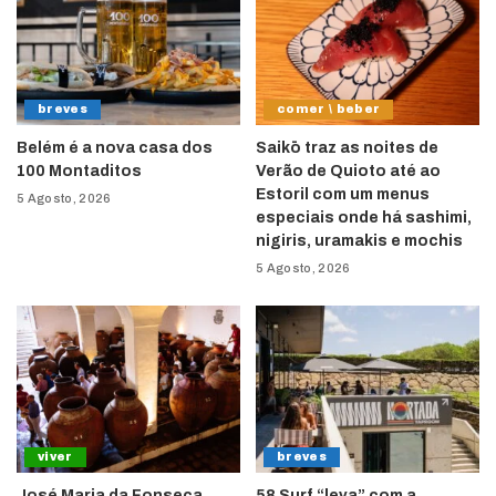
breves
comer \ beber
Belém é a nova casa dos
Saikō traz as noites de
100 Montaditos
Verão de Quioto até ao
Estoril com um menus
5 Agosto, 2026
especiais onde há sashimi,
nigiris, uramakis e mochis
5 Agosto, 2026
viver
breves
José Maria da Fonseca
58 Surf “leva” com a