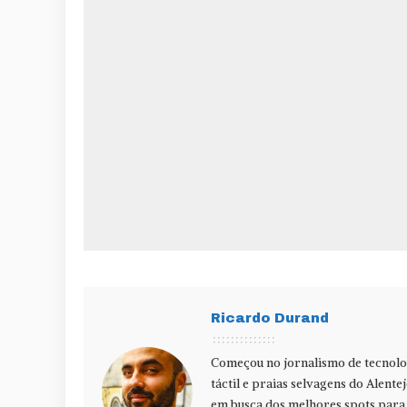
Ricardo Durand
Começou no jornalismo de tecnolog
táctil e praias selvagens do Alente
em busca dos melhores spots para f