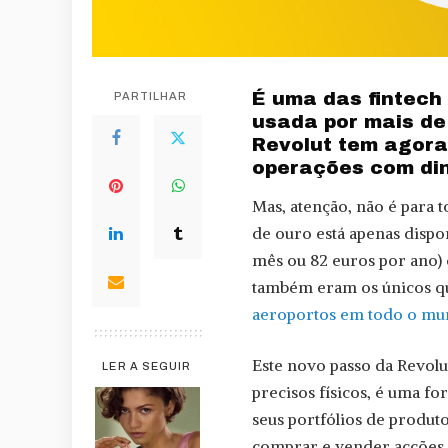
É uma das fintech
PARTILHAR
usada por mais de
Revolut tem agora
operações com din
Mas, atenção, não é para t
de ouro está apenas dispo
mês ou 82 euros por ano) 
também eram os únicos qu
aeroportos em todo o m
Este novo passo da Revolu
LER A SEGUIR
precisos físicos, é uma fo
seus portfólios de produ
comprar e vender acções.