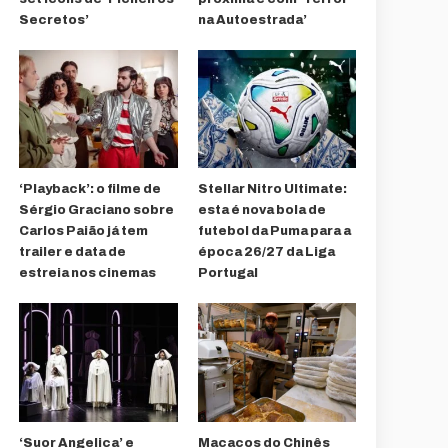
Secretos’
na Autoestrada’
‘Playback’: o filme de
Stellar Nitro Ultimate:
Sérgio Graciano sobre
esta é nova bola de
Carlos Paião já tem
futebol da Puma para a
trailer e data de
época 26/27 da Liga
estreia nos cinemas
Portugal
‘Suor Angelica’ e
Macacos do Chinês