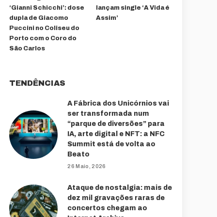
‘Gianni Schicchi’: dose
lançam single ‘A Vida é
dupla de Giacomo
Assim’
Puccini no Coliseu do
Porto com o Coro do
São Carlos
TENDÊNCIAS
A Fábrica dos Unicórnios vai
ser transformada num
“parque de diversões” para
IA, arte digital e NFT: a NFC
Summit está de volta ao
Beato
26 Maio, 2026
Ataque de nostalgia: mais de
dez mil gravações raras de
concertos chegam ao