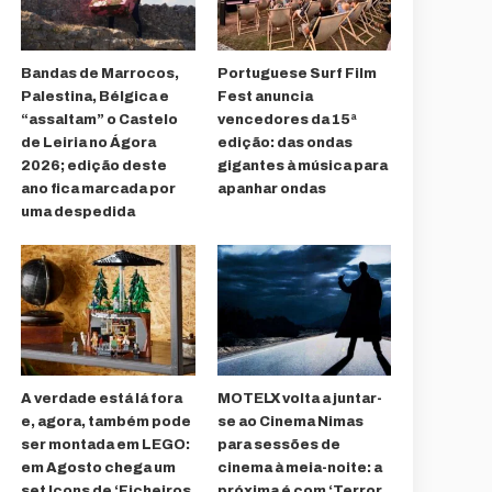
Bandas de Marrocos,
Portuguese Surf Film
Palestina, Bélgica e
Fest anuncia
“assaltam” o Castelo
vencedores da 15ª
de Leiria no Ágora
edição: das ondas
2026; edição deste
gigantes à música para
ano fica marcada por
apanhar ondas
uma despedida
A verdade está lá fora
MOTELX volta a juntar-
e, agora, também pode
se ao Cinema Nimas
ser montada em LEGO:
para sessões de
em Agosto chega um
cinema à meia-noite: a
set Icons de ‘Ficheiros
próxima é com ‘Terror