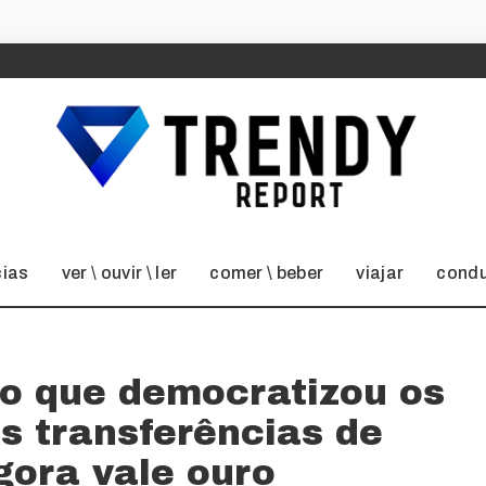
cias
ver \ ouvir \ ler
comer \ beber
viajar
condu
ão que democratizou os
s transferências de
gora vale ouro