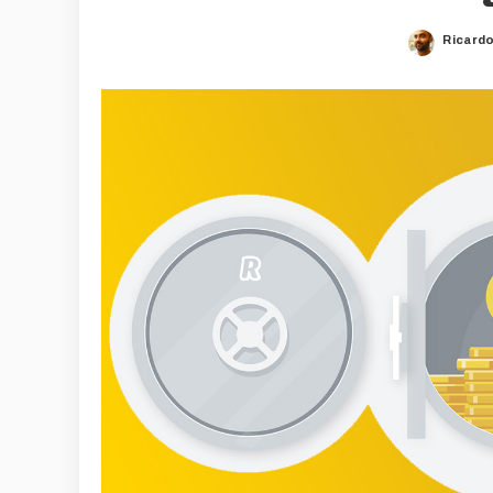
Ricard
Posted
by