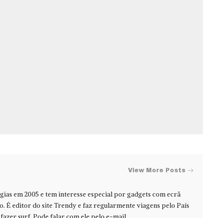
View More Posts
ias em 2005 e tem interesse especial por gadgets com ecrã
jo. É editor do site Trendy e faz regularmente viagens pelo País
azer surf. Pode falar com ele pelo e-mail