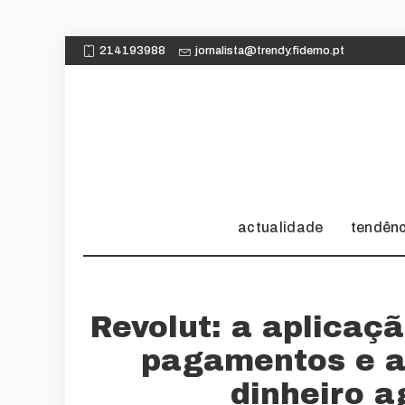
214193988
jornalista@trendy.fidemo.pt
actualidade
tendên
Revolut: a aplicaç
pagamentos e a
dinheiro a