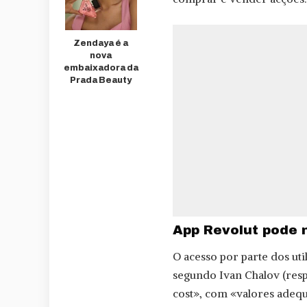
Zendaya é a
nova
embaixadora da
Prada Beauty
App Revolut pode 
O acesso por parte dos ut
segundo Ivan Chalov (resp
cost», com «valores adequ