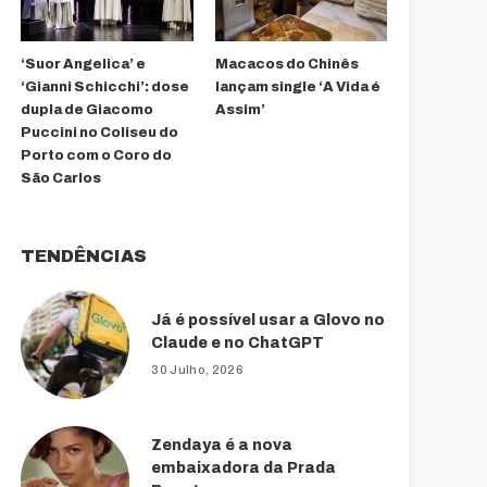
‘Suor Angelica’ e
Macacos do Chinês
‘Gianni Schicchi’: dose
lançam single ‘A Vida é
dupla de Giacomo
Assim’
Puccini no Coliseu do
Porto com o Coro do
São Carlos
TENDÊNCIAS
Já é possível usar a Glovo no
Claude e no ChatGPT
30 Julho, 2026
Zendaya é a nova
embaixadora da Prada