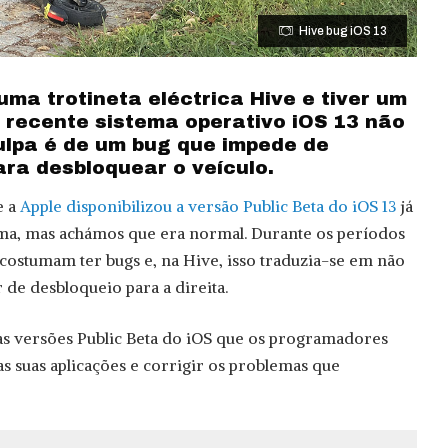
Hive bug iOS 13
ma trotineta eléctrica Hive e tiver um
 recente sistema operativo iOS 13 não
culpa é de um bug que impede de
ara desbloquear o veículo.
e a
Apple disponibilizou a versão Public Beta do iOS 13
já
ema, mas achámos que era normal. Durante os períodos
s costumam ter bugs e, na Hive, isso traduzia-se em não
r de desbloqueio para a direita.
as versões Public Beta do iOS que os programadores
as suas aplicações e corrigir os problemas que