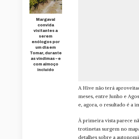
Margaval
convida
visitantes a
serem
enólogos por
um dia em
Tomar, durante
as vindimas – e
com almoço
incluído
A Hive não terá aproveita
meses, entre Junho e Agos
e, agora, o resultado é a 
À primeira vista parece n
trotinetas surgem no mapa
detalhes sobre a autonomi