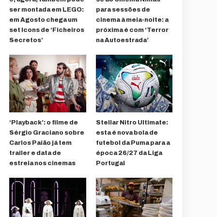
ser montada em LEGO:
para sessões de
em Agosto chega um
cinema à meia-noite: a
set Icons de ‘Ficheiros
próxima é com ‘Terror
Secretos’
na Autoestrada’
‘Playback’: o filme de
Stellar Nitro Ultimate:
Sérgio Graciano sobre
esta é nova bola de
Carlos Paião já tem
futebol da Puma para a
trailer e data de
época 26/27 da Liga
estreia nos cinemas
Portugal