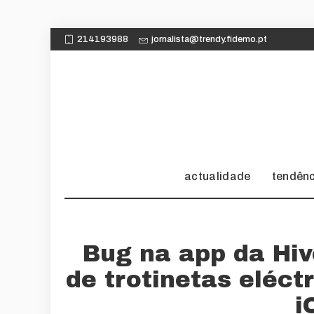
214193988
jornalista@trendy.fidemo.pt
actualidade
tendên
Bug na app da Hi
de trotinetas eléc
i