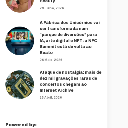
Beauty
29 Julho, 2026
A Fábrica dos Unicórnios vai
ser transformada num
“parque de diversões” para
IA, arte digital e NFT: a NFC
Summit está de volta ao
Beato
26 Maio, 2026
Ataque de nostalgia: mais de
dez mil gravações raras de
concertos chegam ao
Internet Archive
15 Abril, 2026
Powered by: