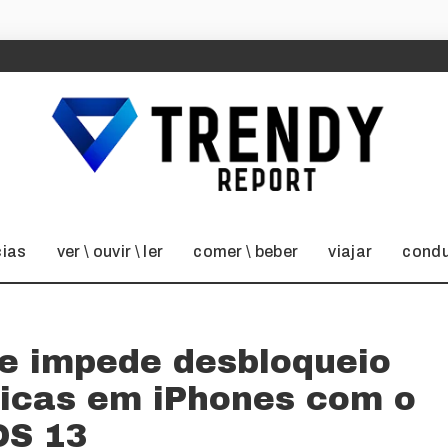
cias
ver \ ouvir \ ler
comer \ beber
viajar
condu
ve impede desbloqueio
tricas em iPhones com o
OS 13