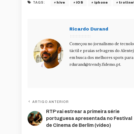
hive
iOS
iphone
trotine
TAGS:
Ricardo Durand
Começou no jornalismo de tecnolog
táctil e praias selvagens do Alente
em busca dos melhores spots para f
rdurand@trendy.fidemo.pt
.
ARTIGO ANTERIOR
RTP vai estrear a primeira série
portuguesa apresentada no Festival
de Cinema de Berlim (vídeo)