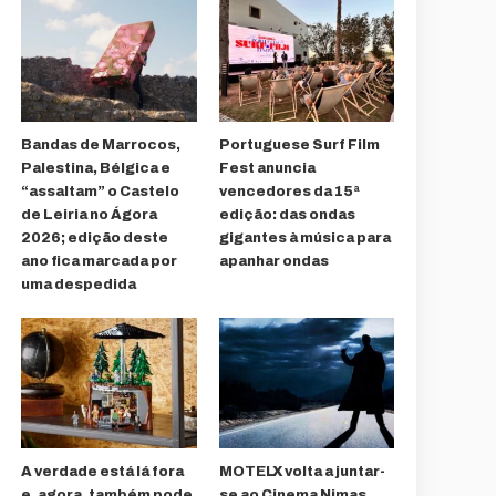
Bandas de Marrocos,
Portuguese Surf Film
Palestina, Bélgica e
Fest anuncia
“assaltam” o Castelo
vencedores da 15ª
de Leiria no Ágora
edição: das ondas
2026; edição deste
gigantes à música para
ano fica marcada por
apanhar ondas
uma despedida
A verdade está lá fora
MOTELX volta a juntar-
e, agora, também pode
se ao Cinema Nimas