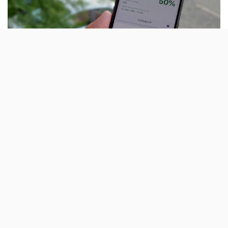
É assim que se ganham e mantêm clientes: a
FreeNow acaba de partilhar um código para
novos e actuais clientes que dá 50% de
desconto na próxima viagem pela app.
Kapten e Uber são parceiras de mobilidade do EDP
Cool Jazz e NOS Alive
, mas a FreeNow está fora deste
campeonato. Contudo, isso não significa que a
plataforma de mobilidade alternativa esteja fora de
jogo.