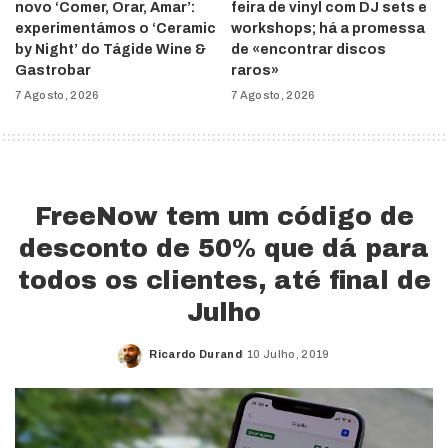
novo ‘Comer, Orar, Amar’:
feira de vinyl com DJ sets e
experimentámos o ‘Ceramic
workshops; há a promessa
by Night’ do Tágide Wine &
de «encontrar discos
Gastrobar
raros»
7 Agosto, 2026
7 Agosto, 2026
FreeNow tem um código de
desconto de 50% que dá para
todos os clientes, até final de
Julho
Ricardo Durand
10 Julho, 2019
Posted
by