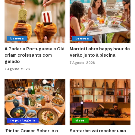
breves
breves
A Padaria Portuguesa e Olá
Marriott abre happy hour de
criam croissants com
Verão junto à piscina
gelado
7 Agosto, 2026
7 Agosto, 2026
reportagem
viver
‘Pintar, Comer, Beber’ é o
Santarém vai receber uma