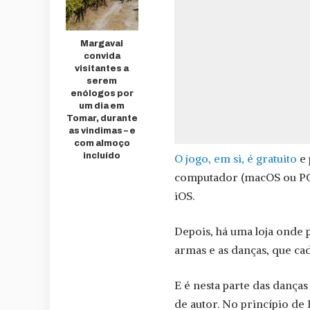
Margaval
convida
visitantes a
serem
enólogos por
um dia em
Tomar, durante
as vindimas – e
com almoço
incluído
O jogo, em si, é gratuito
e 
computador (macOS ou PC 
iOS.
Depois, há uma loja onde 
armas e as danças, que ca
E é nesta parte das danças
de autor. No princípio d