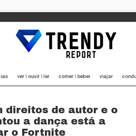
cias
ver \ ouvir \ ler
comer \ beber
viajar
condu
m direitos de autor e o
ntou a dança está a
r o Fortnite