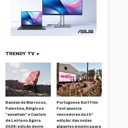
TRENDY TV ►
Bandas de Marrocos,
Portuguese Surf Film
Palestina, Bélgica e
Fest anuncia
“assaltam” o Castelo
vencedores da 15ª
de Leiria no Ágora
edição: das ondas
2026; edição deste
gigantes à música para