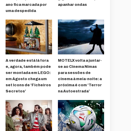
ano fica marcada por
apanhar ondas
uma despedida
A verdade está lá fora
MOTELX volta a juntar-
e, agora, também pode
se ao Cinema Nimas
ser montada em LEGO:
para sessões de
em Agosto chega um
cinema à meia-noite: a
set Icons de ‘Ficheiros
próxima é com ‘Terror
Secretos’
na Autoestrada’