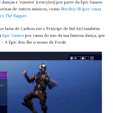
 danças e ‘emotes’ (reacções) por parte da Epic Games
queixas de outros músicos, como
BlocBoy JB (por causa
ce The Rapper
.
que fazia de Carlton em o Príncipe de Bel Air) também
 a
Epic Games
por causa do uso da sua famosa dança, que
e – A Epic deu-lhe o nome de Fresh.