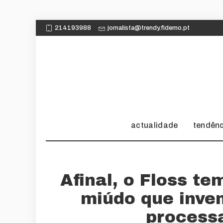
214193988
jornalista@trendy.fidemo.pt
actualidade
tendên
Afinal, o Floss te
miúdo que inve
processa