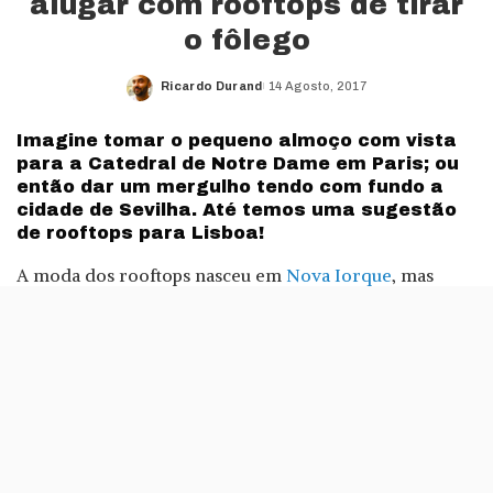
alugar com rooftops de tirar
o fôlego
Ricardo Durand
14 Agosto, 2017
Posted
by
Imagine tomar o pequeno almoço com vista
para a Catedral de Notre Dame em Paris; ou
então dar um mergulho tendo com fundo a
cidade de Sevilha. Até temos uma sugestão
de rooftops para Lisboa!
A moda dos rooftops nasceu em
Nova Iorque
, mas
depressa se espalho a todo o mundo. E é o que apetece
mesmo para terminar um dia de Verão, com uma
bebida fresca ou começar a manhã seguinte com um
bom pequeno almoço.
Esta selecção de casas que pode alugar na
HomeAway
com rooftops está feita à medida de todos os gostos: se