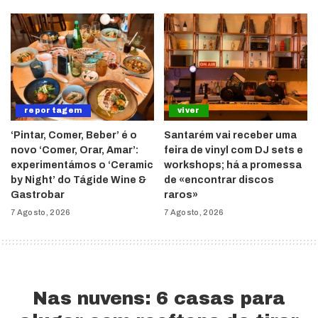
reportagem
viver
‘Pintar, Comer, Beber’ é o
Santarém vai receber uma
novo ‘Comer, Orar, Amar’:
feira de vinyl com DJ sets e
experimentámos o ‘Ceramic
workshops; há a promessa
by Night’ do Tágide Wine &
de «encontrar discos
Gastrobar
raros»
7 Agosto, 2026
7 Agosto, 2026
Nas nuvens: 6 casas para